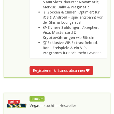
5.600 Slots
, darunter
Novomatic,
Merkur, Bally & Pragmatic
📱
Zocken & Chillen
: Optimiert für
iOS & Android
– spiel entspannt von
der Shisha-Lounge aus!
💳
Sichere Zahlungen
: Akzeptiert
Visa, Mastercard &
Kryptowährungen
wie Bitcoin
🏆
Exklusive VIP-Extras
:
Reload-
Boni, Freispiele & ein VIP-
Programm
für noch mehr Gewinne!
Registrieren & Bonus absahnen
Premium
online
Vegasino
sucht in
Hesweiler