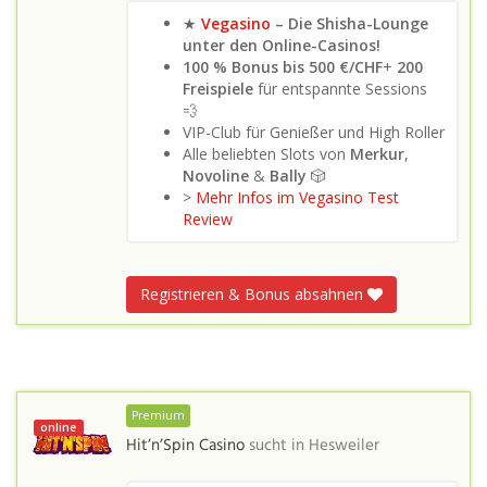
★
Vegasino
– Die Shisha-Lounge
unter den Online-Casinos!
100 % Bonus bis 500 €/CHF
+
200
Freispiele
für entspannte Sessions
💨
VIP-Club für Genießer und High Roller
Alle beliebten Slots von
Merkur
,
Novoline
&
Bally
🎲
>
Mehr Infos im Vegasino Test
Review
Registrieren & Bonus absahnen
Premium
online
Hit’n’Spin Casino
sucht in
Hesweiler