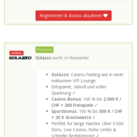
Registrieren & Bonus absahnen
Premium
online
Golazzo
sucht in
Hesweiler
Golazzo
: Casino-Feeling wie in einer
exklusiven VIP-Lounge
Entspannt, stilvoll und voller
Spannung ✓
Casino-Bonus:
100 % bis
2.000 € /
CHF + 200 Freispiele
✓
Sportbonus:
100 % bis
500 € / CHF
+ 20 € Gratiswette
✓
Perfekt für lange Nächte: Über 5.000
Slots, Live Casino, hohe Limits &
schnelle Registrierung ✓