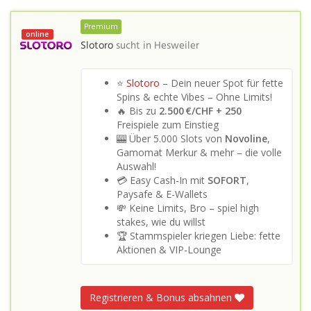
Premium
online
Slotoro
sucht in
Hesweiler
⭐
Slotoro
– Dein neuer Spot für fette
Spins & echte Vibes – Ohne Limits!
🔥 Bis zu
2.500 €/CHF + 250
Freispiele zum Einstieg
🎰 Über 5.000 Slots von
Novoline
,
Gamomat Merkur & mehr – die volle
Auswahl!
💳 Easy Cash-In mit
SOFORT
,
Paysafe & E-Wallets
💸 Keine Limits, Bro – spiel high
stakes, wie du willst
🏆 Stammspieler kriegen Liebe: fette
Aktionen & VIP-Lounge
Registrieren & Bonus absahnen