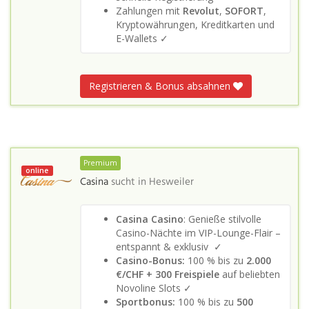
Zahlungen mit
Revolut
,
SOFORT
,
Kryptowährungen, Kreditkarten und
E-Wallets ✓
Registrieren & Bonus absahnen
Premium
online
Casina
sucht in
Hesweiler
Casina Casino
: Genieße stilvolle
Casino-Nächte im VIP-Lounge-Flair –
entspannt & exklusiv ✓
Casino-Bonus:
100 % bis zu
2.000
€/CHF + 300 Freispiele
auf beliebten
Novoline Slots ✓
Sportbonus:
100 % bis zu
500