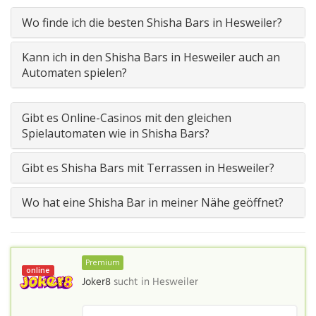
Wo finde ich die besten Shisha Bars in Hesweiler?
Kann ich in den Shisha Bars in Hesweiler auch an
Automaten spielen?
Gibt es Online-Casinos mit den gleichen
Spielautomaten wie in Shisha Bars?
Gibt es Shisha Bars mit Terrassen in Hesweiler?
Wo hat eine Shisha Bar in meiner Nähe geöffnet?
Premium
online
Joker8
sucht in
Hesweiler