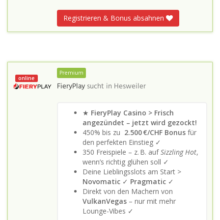
Registrieren & Bonus absahnen
Premium
online
FieryPlay
sucht in
Hesweiler
★
FieryPlay Casino > Frisch
angezündet – jetzt wird gezockt!
450% bis zu
2.500 €/CHF Bonus
für
den perfekten Einstieg ✓
350 Freispiele – z. B. auf
Sizzling Hot
,
wenn’s richtig glühen soll ✓
Deine Lieblingsslots am Start >
Novomatic
✓
Pragmatic
✓
Direkt von den Machern von
VulkanVegas
– nur mit mehr
Lounge-Vibes ✓