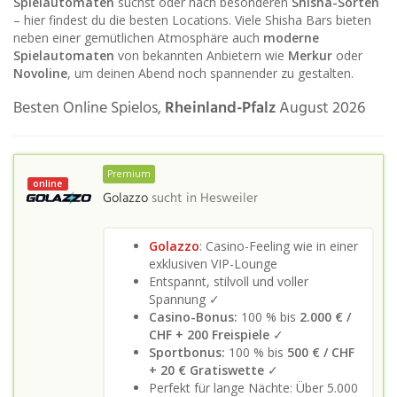
Spielautomaten
suchst oder nach besonderen
Shisha-Sorten
– hier findest du die besten Locations. Viele Shisha Bars bieten
neben einer gemütlichen Atmosphäre auch
moderne
Spielautomaten
von bekannten Anbietern wie
Merkur
oder
Novoline
, um deinen Abend noch spannender zu gestalten.
Besten Online Spielos,
Rheinland-Pfalz
August 2026
Premium
online
Golazzo
sucht in
Hesweiler
Golazzo
: Casino-Feeling wie in einer
exklusiven VIP-Lounge
Entspannt, stilvoll und voller
Spannung ✓
Casino-Bonus:
100 % bis
2.000 € /
CHF + 200 Freispiele
✓
Sportbonus:
100 % bis
500 € / CHF
+ 20 € Gratiswette
✓
Perfekt für lange Nächte: Über 5.000