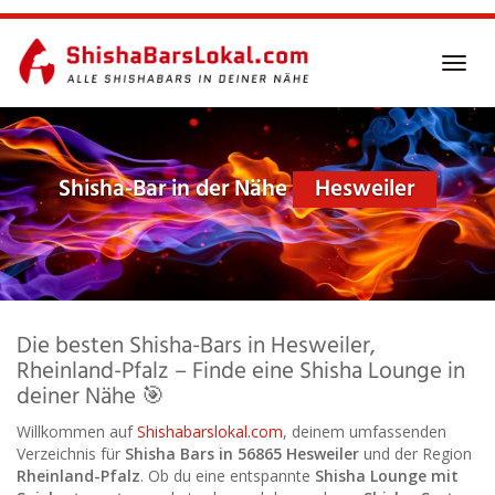
Skip
to
main
Toggl
content
navig
Shisha-Bar in der Nähe
Hesweiler
Die besten Shisha-Bars in Hesweiler,
Rheinland-Pfalz – Finde eine Shisha Lounge in
deiner Nähe 🎯
Willkommen auf
Shishabarslokal.com
, deinem umfassenden
Verzeichnis für
Shisha Bars in 56865 Hesweiler
und der Region
Rheinland-Pfalz
. Ob du eine entspannte
Shisha Lounge mit