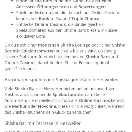
Finde Shisha Bars in deiner Nähe
mit
aktuellen
Adressen
,
Öffnungszeiten
und
Bewertungen
.
Spiele an
Automaten
, die du auch aus Online-Casinos
kennst, wie
Book of Ra
und
Triple Chance
.
Entdecke
Online-Casinos
, die dir die gleichen
Spielautomaten aus den Shisha Bars bieten, inklusive
exklusiver Boni.
Ob du nach einer
modernen Shisha Lounge
oder einer
Shisha
Bar mit Spielautomaten
suchst – bei uns wirst du fündig.
Unsere Plattform führt dich zu den besten
Shisha Bars
und
Online-Casinos
, damit du dein Shisha-Erlebnis optimal
genießen kannst.
Automaten spielen und Shisha genießen in Hesweiler
Viele
Shisha Bars
in Hesweiler bieten neben hochwertigen
Shishas auch spannende
Spielautomaten
an. Diese
Automaten, die du vielleicht schon aus
Online-Casinos
kennst,
wie
Merkur
oder
Novoline
, bieten dir die Möglichkeit, während
des Shisha-Rauchens dein Glück zu versuchen.
Shisha Bar mit Terrasse in Hesweiler