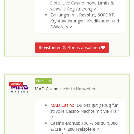
Slots, Live Casino, hohe Limits &
schnelle Registrierung ✓
Zahlungen mit
Revolut
,
SOFORT
,
Kryptowährungen, Kreditkarten und
E-Wallets ✓
Registrieren & Bonus absahnen
Premium
online
MAD Casino
sucht in
Hesweiler
MAD Casino
: Du bist gut genug für
stilvolle Casino-Nächte mit VIP-Flair
✓
Casino-Bonus:
100 % bis zu
1.000
€/CHF + 200 Freispiele
✓