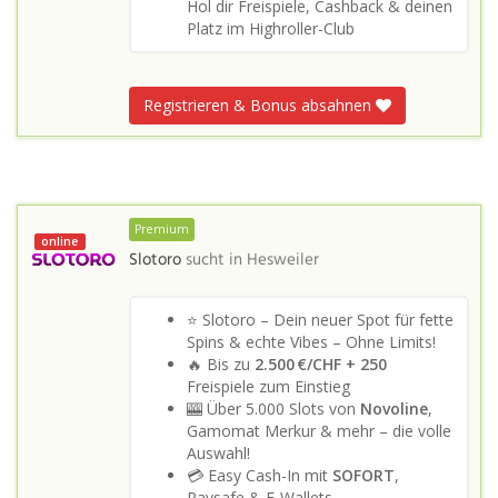
Hol dir Freispiele, Cashback & deinen
Platz im Highroller-Club
Registrieren & Bonus absahnen
Premium
online
Slotoro
sucht in
Hesweiler
⭐ Slotoro – Dein neuer Spot für fette
Spins & echte Vibes – Ohne Limits!
🔥 Bis zu
2.500 €/CHF + 250
Freispiele zum Einstieg
🎰 Über 5.000 Slots von
Novoline
,
Gamomat Merkur & mehr – die volle
Auswahl!
💳 Easy Cash-In mit
SOFORT
,
Paysafe & E-Wallets