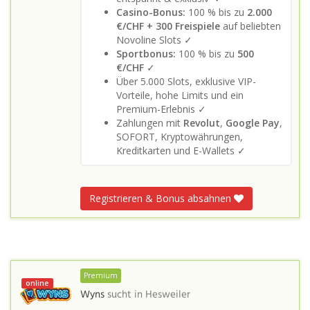
Casino-Bonus:
100 % bis zu
2.000
€/CHF + 300 Freispiele
auf beliebten
Novoline Slots ✓
Sportbonus:
100 % bis zu
500
€/CHF
✓
Über 5.000 Slots, exklusive VIP-
Vorteile, hohe Limits und ein
Premium-Erlebnis ✓
Zahlungen mit
Revolut
,
Google Pay
,
SOFORT, Kryptowährungen,
Kreditkarten und E-Wallets ✓
Registrieren & Bonus absahnen
Premium
online
Wyns
sucht in
Hesweiler