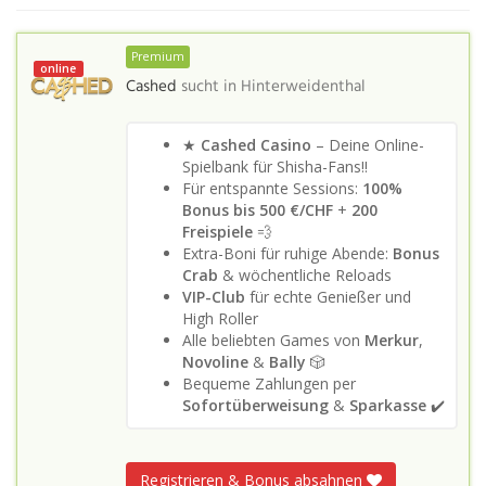
Premium
online
Cashed
sucht in
Hinterweidenthal
★
Cashed Casino
– Deine Online-
Spielbank für Shisha-Fans!!
Für entspannte Sessions:
100%
Bonus bis 500 €/CHF
+
200
Freispiele
💨
Extra-Boni für ruhige Abende:
Bonus
Crab
& wöchentliche Reloads
VIP-Club
für echte Genießer und
High Roller
Alle beliebten Games von
Merkur
,
Novoline
&
Bally
🎲
Bequeme Zahlungen per
Sofortüberweisung
&
Sparkasse
✔️
Registrieren & Bonus absahnen