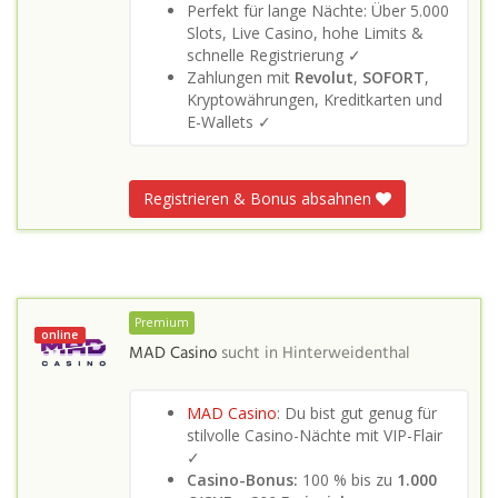
Perfekt für lange Nächte: Über 5.000
Slots, Live Casino, hohe Limits &
schnelle Registrierung ✓
Zahlungen mit
Revolut
,
SOFORT
,
Kryptowährungen, Kreditkarten und
E-Wallets ✓
Registrieren & Bonus absahnen
Premium
online
MAD Casino
sucht in
Hinterweidenthal
MAD Casino
: Du bist gut genug für
stilvolle Casino-Nächte mit VIP-Flair
✓
Casino-Bonus:
100 % bis zu
1.000