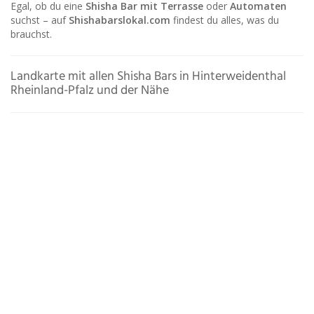
Egal, ob du eine
Shisha Bar mit Terrasse
oder
Automaten
suchst – auf
Shishabarslokal.com
findest du alles, was du
brauchst.
Landkarte mit allen Shisha Bars in Hinterweidenthal
Rheinland-Pfalz und der Nähe