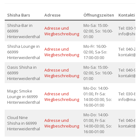
Shisha Bars
Adresse
Öffnungszeiten
Kontaktin
Shisha-Bar in
Mo-Sa: 15:00-
Adresse und
Tel: 030-12
66999
02:00, So: 16:00-
Wegbeschreibung
info@shish
Hinterweidenthal
01:00
Shisha Lounge in
Mo-Fr: 16:00-
Adresse und
Tel: 040-23
66999
02:00, Sa-So:
Wegbeschreibung
kontakt@sh
Hinterweidenthal
17:00-03:00
Oasis Shisha in
Mo-Sa: 15:00-
Adresse und
Tel: 040-90
66999
02:00, So: 16:00-
Wegbeschreibung
kontakt@oa
Hinterweidenthal
01:00
Mo-Do: 14:00-
Magic Smoke
Adresse und
01:00, Fr-Sa:
Tel: 030-89
Lounge in 66999
Wegbeschreibung
14:00-03:00, So:
info@magi
Hinterweidenthal
16:00-01:00
Mo-Do: 14:00-
Cloud Nine
Adresse und
01:00, Fr-Sa:
Tel: 040-67
Shisha in 66999
Wegbeschreibung
14:00-03:00, So:
kontakt@cl
Hinterweidenthal
16:00-01:00