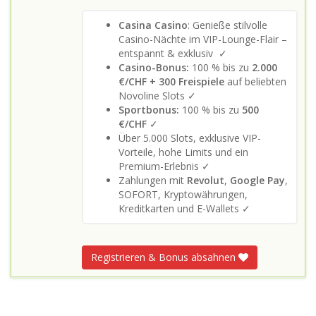
Casina Casino
: Genieße stilvolle
Casino-Nächte im VIP-Lounge-Flair –
entspannt & exklusiv ✓
Casino-Bonus:
100 % bis zu
2.000
€/CHF + 300 Freispiele
auf beliebten
Novoline Slots ✓
Sportbonus:
100 % bis zu
500
€/CHF
✓
Über 5.000 Slots, exklusive VIP-
Vorteile, hohe Limits und ein
Premium-Erlebnis ✓
Zahlungen mit
Revolut
,
Google Pay
,
SOFORT, Kryptowährungen,
Kreditkarten und E-Wallets ✓
Registrieren & Bonus absahnen