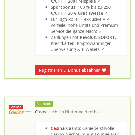
€/CHF + 200 Freispiele
✓
Sportbonus:
100 % bis zu
250
€/CHF + 20 € Gratiswette
✓
Für High Roller – exklusive VIP-
Vorteile, hohe Limits und Premium-
Service die ganze Nacht ✓
Zahlungen mit
Revolut
,
SOFORT
,
Kreditkarten, Kryptowährungen,
Überweisung & E-Wallets ✓
Registrieren & Bonus absahnen
Premium
online
Casina
sucht in
Hinterweidenthal
Casina
Casino
: Genieße stilvolle
Casino-Nächte im VIP-Lounge-Flair –