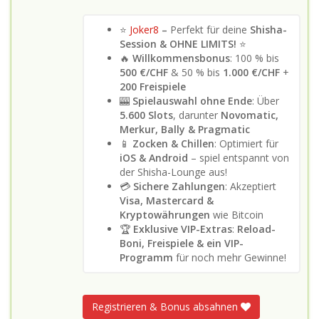
⭐
Joker8
–
Perfekt für deine
Shisha-
Session & OHNE LIMITS!
⭐
🔥
Willkommensbonus
: 100 % bis
500 €/CHF
& 50 % bis
1.000 €/CHF
+
200 Freispiele
🎰
Spielauswahl ohne Ende
: Über
5.600 Slots
, darunter
Novomatic,
Merkur, Bally & Pragmatic
📱
Zocken & Chillen
: Optimiert für
iOS & Android
– spiel entspannt von
der Shisha-Lounge aus!
💳
Sichere Zahlungen
: Akzeptiert
Visa, Mastercard &
Kryptowährungen
wie Bitcoin
🏆
Exklusive VIP-Extras
:
Reload-
Boni, Freispiele & ein VIP-
Programm
für noch mehr Gewinne!
Registrieren & Bonus absahnen