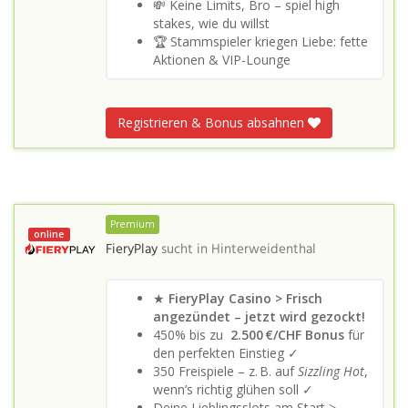
💸 Keine Limits, Bro – spiel high
stakes, wie du willst
🏆 Stammspieler kriegen Liebe: fette
Aktionen & VIP-Lounge
Registrieren & Bonus absahnen
Premium
online
FieryPlay
sucht in
Hinterweidenthal
★
FieryPlay Casino > Frisch
angezündet – jetzt wird gezockt!
450% bis zu
2.500 €/CHF Bonus
für
den perfekten Einstieg ✓
350 Freispiele – z. B. auf
Sizzling Hot
,
wenn’s richtig glühen soll ✓
Deine Lieblingsslots am Start >