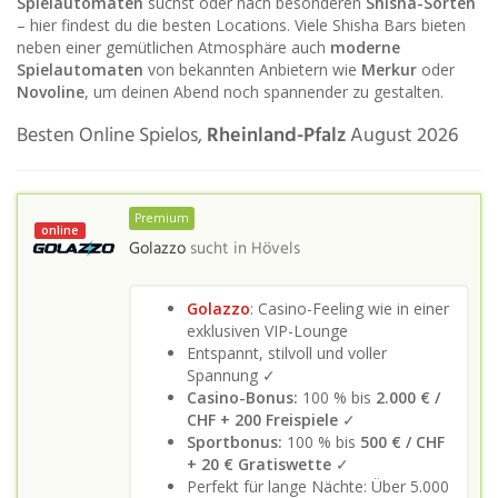
Spielautomaten
suchst oder nach besonderen
Shisha-Sorten
– hier findest du die besten Locations. Viele Shisha Bars bieten
neben einer gemütlichen Atmosphäre auch
moderne
Spielautomaten
von bekannten Anbietern wie
Merkur
oder
Novoline
, um deinen Abend noch spannender zu gestalten.
Besten Online Spielos,
Rheinland-Pfalz
August 2026
Premium
online
Golazzo
sucht in
Hövels
Golazzo
: Casino-Feeling wie in einer
exklusiven VIP-Lounge
Entspannt, stilvoll und voller
Spannung ✓
Casino-Bonus:
100 % bis
2.000 € /
CHF + 200 Freispiele
✓
Sportbonus:
100 % bis
500 € / CHF
+ 20 € Gratiswette
✓
Perfekt für lange Nächte: Über 5.000