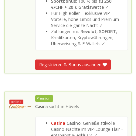
Sportbonus:
100 % bis zu
250
€/CHF + 20 € Gratiswette
✓
Für High Roller – exklusive VIP-
Vorteile, hohe Limits und Premium-
Service die ganze Nacht ✓
Zahlungen mit
Revolut
,
SOFORT
,
Kreditkarten, Kryptowährungen,
Überweisung & E-Wallets ✓
Registrieren & Bonus absahnen
Premium
online
Casina
sucht in
Hövels
Casina
Casino
: Genieße stilvolle
Casino-Nächte im VIP-Lounge-Flair –
entspannt & exklusiv ✓