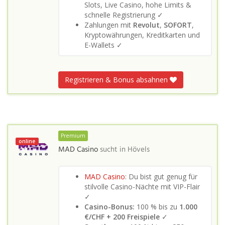
Slots, Live Casino, hohe Limits &
schnelle Registrierung ✓
Zahlungen mit
Revolut
,
SOFORT
,
Kryptowährungen, Kreditkarten und
E-Wallets ✓
Registrieren & Bonus absahnen
Premium
online
MAD Casino
sucht in
Hövels
MAD Casino
: Du bist gut genug für
stilvolle Casino-Nächte mit VIP-Flair
✓
Casino-Bonus:
100 % bis zu
1.000
€/CHF + 200 Freispiele
✓