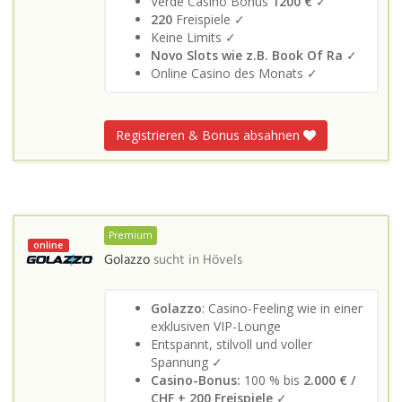
Verde Casino Bonus
1200 €
✓
220
Freispiele ✓
Keine Limits ✓
Novo Slots wie z.B. Book Of Ra
✓
Online Casino des Monats ✓
Registrieren & Bonus absahnen
Premium
online
Golazzo
sucht in
Hövels
Golazzo
: Casino-Feeling wie in einer
exklusiven VIP-Lounge
Entspannt, stilvoll und voller
Spannung ✓
Casino-Bonus:
100 % bis
2.000 € /
CHF + 200 Freispiele
✓