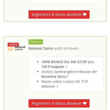
Registrieren & Bonus absahnen
Premium
online
National Casino
sucht in
Hövels
100% BONUS bis 300 €/CHF
plus
150 Freispiele
✓
Großes Spieleangebot inklusive der
Novoline Slots
✓
Neues online Casino mit TOP
Aktionen ✓
Registrieren & Bonus absahnen