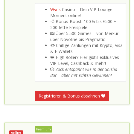
Wyns
Casino – Dein VIP-Lounge-
Moment online!
💨 Bonus-Boost: 100 % bis €500 +
200 fette Freispiele
🎰 Über 5.500 Games – von Merkur
über Novoline bis Pragmatic
💳 Chillige Zahlungen mit Krypto, Visa
& E-Wallets
👑 High Roller? Hier gibt’s exklusives
VIP-Level, Cashback & mehr!
🎲
Zock entspannt wie in der Shisha-
Bar – aber mit echten Gewinnen!
Registrieren & Bonus absahnen
Premium
online