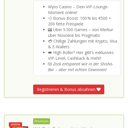
Wyns Casino – Dein VIP-Lounge-
Moment online!
💨 Bonus-Boost: 100 % bis €500 +
200 fette Freispiele
🎰 Über 5.500 Games – von Merkur
über Novoline bis Pragmatic
💳 Chillige Zahlungen mit Krypto, Visa
& E-Wallets
👑 High Roller? Hier gibt’s exklusives
VIP-Level, Cashback & mehr!
🎲
Zock entspannt wie in der Shisha-
Bar – aber mit echten Gewinnen!
Registrieren & Bonus absahnen
Premium
online