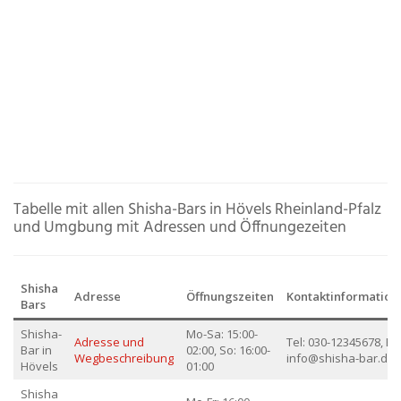
Tabelle mit allen Shisha-Bars in Hövels Rheinland-Pfalz
und Umgbung mit Adressen und Öffnungezeiten
Shisha
Adresse
Öffnungszeiten
Kontaktinformation
Bars
Shisha-
Mo-Sa: 15:00-
Adresse und
Tel: 030-12345678, Ema
Bar in
02:00, So: 16:00-
Wegbeschreibung
info@shisha-bar.de
Hövels
01:00
Shisha