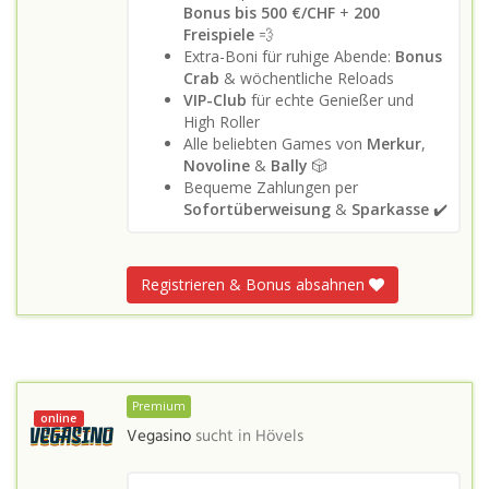
Bonus bis 500 €/CHF
+
200
Freispiele
💨
Extra-Boni für ruhige Abende:
Bonus
Crab
& wöchentliche Reloads
VIP-Club
für echte Genießer und
High Roller
Alle beliebten Games von
Merkur
,
Novoline
&
Bally
🎲
Bequeme Zahlungen per
Sofortüberweisung
&
Sparkasse
✔️
Registrieren & Bonus absahnen
Premium
online
Vegasino
sucht in
Hövels