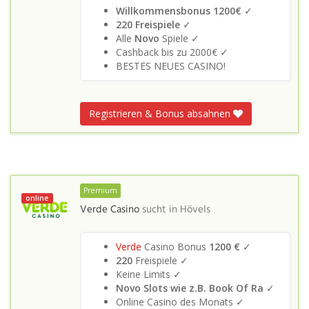
Willkommensbonus 1200€
✓
220 Freispiele
✓
Alle
Novo
Spiele ✓
Cashback bis zu 2000€ ✓
BESTES NEUES CASINO!
Registrieren & Bonus absahnen
Premium
online
Verde Casino
sucht in
Hövels
Verde
Casino Bonus
1200 €
✓
220
Freispiele ✓
Keine Limits ✓
Novo Slots wie z.B. Book Of Ra
✓
Online Casino des Monats ✓