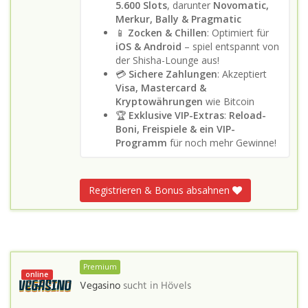
5.600 Slots
, darunter
Novomatic,
Merkur, Bally & Pragmatic
📱
Zocken & Chillen
: Optimiert für
iOS & Android
– spiel entspannt von
der Shisha-Lounge aus!
💳
Sichere Zahlungen
: Akzeptiert
Visa, Mastercard &
Kryptowährungen
wie Bitcoin
🏆
Exklusive VIP-Extras
:
Reload-
Boni, Freispiele & ein VIP-
Programm
für noch mehr Gewinne!
Registrieren & Bonus absahnen
Premium
online
Vegasino
sucht in
Hövels