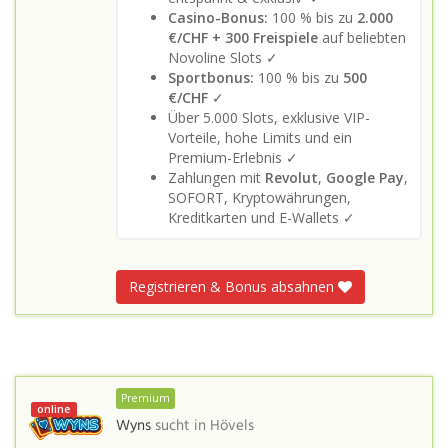
Casino-Bonus:
100 % bis zu
2.000
€/CHF + 300 Freispiele
auf beliebten
Novoline Slots ✓
Sportbonus:
100 % bis zu
500
€/CHF
✓
Über 5.000 Slots, exklusive VIP-
Vorteile, hohe Limits und ein
Premium-Erlebnis ✓
Zahlungen mit
Revolut
,
Google Pay
,
SOFORT, Kryptowährungen,
Kreditkarten und E-Wallets ✓
Registrieren & Bonus absahnen
Premium
online
Wyns
sucht in
Hövels