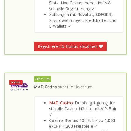
Slots, Live Casino, hohe Limits &
schnelle Registrierung ✓
Zahlungen mit
Revolut
,
SOFORT
,
Kryptowährungen, Kreditkarten und
E-Wallets ✓
Registrieren & Bonus absahnen
Premium
online
MAD Casino
sucht in
Holsthum
MAD Casino
: Du bist gut genug für
stilvolle Casino-Nächte mit VIP-Flair
✓
Casino-Bonus:
100 % bis zu
1.000
€/CHF + 200 Freispiele
✓