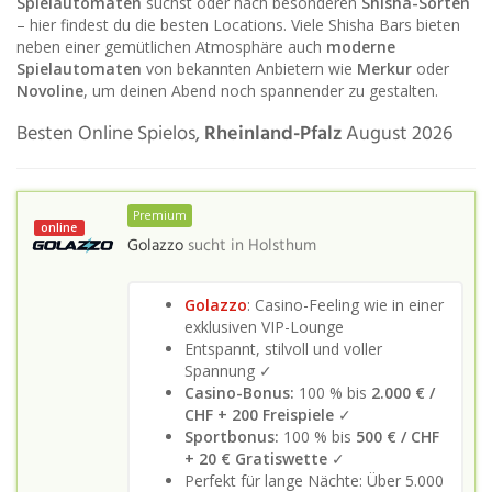
Spielautomaten
suchst oder nach besonderen
Shisha-Sorten
– hier findest du die besten Locations. Viele Shisha Bars bieten
neben einer gemütlichen Atmosphäre auch
moderne
Spielautomaten
von bekannten Anbietern wie
Merkur
oder
Novoline
, um deinen Abend noch spannender zu gestalten.
Besten Online Spielos,
Rheinland-Pfalz
August 2026
Premium
online
Golazzo
sucht in
Holsthum
Golazzo
: Casino-Feeling wie in einer
exklusiven VIP-Lounge
Entspannt, stilvoll und voller
Spannung ✓
Casino-Bonus:
100 % bis
2.000 € /
CHF + 200 Freispiele
✓
Sportbonus:
100 % bis
500 € / CHF
+ 20 € Gratiswette
✓
Perfekt für lange Nächte: Über 5.000