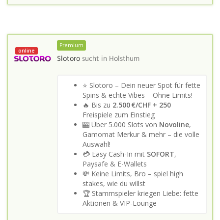
Premium
online
Slotoro
sucht in
Holsthum
⭐ Slotoro – Dein neuer Spot für fette
Spins & echte Vibes – Ohne Limits!
🔥 Bis zu
2.500 €/CHF + 250
Freispiele zum Einstieg
🎰 Über 5.000 Slots von
Novoline
,
Gamomat Merkur & mehr – die volle
Auswahl!
💳 Easy Cash-In mit
SOFORT
,
Paysafe & E-Wallets
💸 Keine Limits, Bro – spiel high
stakes, wie du willst
🏆 Stammspieler kriegen Liebe: fette
Aktionen & VIP-Lounge