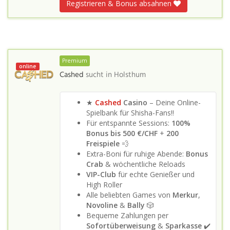
Registrieren & Bonus absahnen
Premium
online
Cashed
sucht in
Holsthum
★
Cashed
Casino
– Deine Online-
Spielbank für Shisha-Fans!!
Für entspannte Sessions:
100%
Bonus bis 500 €/CHF
+
200
Freispiele
💨
Extra-Boni für ruhige Abende:
Bonus
Crab
& wöchentliche Reloads
VIP-Club
für echte Genießer und
High Roller
Alle beliebten Games von
Merkur
,
Novoline
&
Bally
🎲
Bequeme Zahlungen per
Sofortüberweisung
&
Sparkasse
✔️