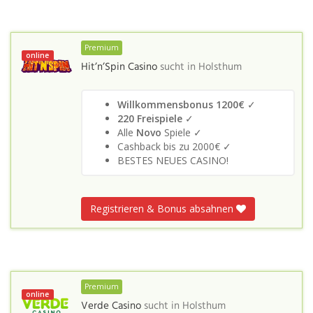
Premium
online
Hit’n’Spin Casino
sucht in
Holsthum
Willkommensbonus 1200€
✓
220 Freispiele
✓
Alle
Novo
Spiele ✓
Cashback bis zu 2000€ ✓
BESTES NEUES CASINO!
Registrieren & Bonus absahnen
Premium
online
Verde Casino
sucht in
Holsthum