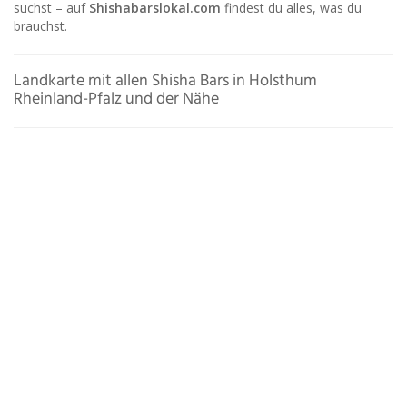
suchst – auf
Shishabarslokal.com
findest du alles, was du
brauchst.
Landkarte mit allen Shisha Bars in Holsthum
Rheinland-Pfalz und der Nähe