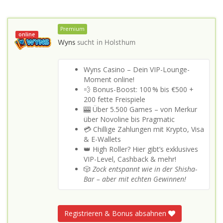
Premium
online
Wyns
sucht in
Holsthum
Wyns Casino – Dein VIP-Lounge-
Moment online!
💨 Bonus-Boost: 100 % bis €500 +
200 fette Freispiele
🎰 Über 5.500 Games – von Merkur
über Novoline bis Pragmatic
💳 Chillige Zahlungen mit Krypto, Visa
& E-Wallets
👑 High Roller? Hier gibt’s exklusives
VIP-Level, Cashback & mehr!
🎲
Zock entspannt wie in der Shisha-
Bar – aber mit echten Gewinnen!
Registrieren & Bonus absahnen