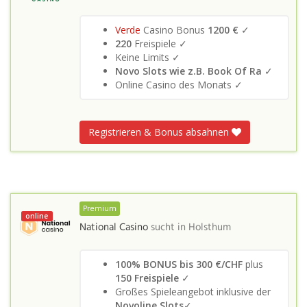
Verde
Casino Bonus
1200 €
✓
220
Freispiele ✓
Keine Limits ✓
Novo Slots wie z.B. Book Of Ra
✓
Online Casino des Monats ✓
Registrieren & Bonus absahnen
Premium
online
National Casino
sucht in
Holsthum
100% BONUS bis 300 €/CHF
plus
150 Freispiele
✓
Großes Spieleangebot inklusive der
Novoline Slots
✓