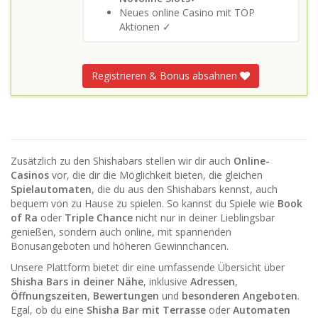
Neues online Casino mit TOP
Aktionen ✓
Registrieren & Bonus absahnen
Zusätzlich zu den Shishabars stellen wir dir auch
Online-
Casinos
vor, die dir die Möglichkeit bieten, die gleichen
Spielautomaten
, die du aus den Shishabars kennst, auch
bequem von zu Hause zu spielen. So kannst du Spiele wie
Book
of Ra
oder
Triple Chance
nicht nur in deiner Lieblingsbar
genießen, sondern auch online, mit spannenden
Bonusangeboten und höheren Gewinnchancen.
Unsere Plattform bietet dir eine umfassende Übersicht über
Shisha Bars in deiner Nähe
, inklusive
Adressen
,
Öffnungszeiten
,
Bewertungen
und
besonderen Angeboten
.
Egal, ob du eine
Shisha Bar mit Terrasse
oder
Automaten