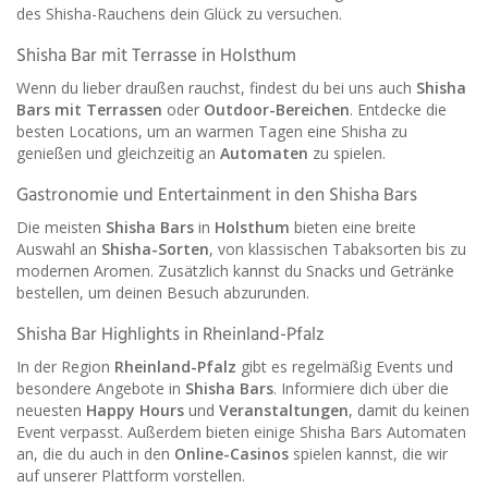
des Shisha-Rauchens dein Glück zu versuchen.
Shisha Bar mit Terrasse in Holsthum
Wenn du lieber draußen rauchst, findest du bei uns auch
Shisha
Bars mit Terrassen
oder
Outdoor-Bereichen
. Entdecke die
besten Locations, um an warmen Tagen eine Shisha zu
genießen und gleichzeitig an
Automaten
zu spielen.
Gastronomie und Entertainment in den Shisha Bars
Die meisten
Shisha Bars
in
Holsthum
bieten eine breite
Auswahl an
Shisha-Sorten
, von klassischen Tabaksorten bis zu
modernen Aromen. Zusätzlich kannst du Snacks und Getränke
bestellen, um deinen Besuch abzurunden.
Shisha Bar Highlights in Rheinland-Pfalz
In der Region
Rheinland-Pfalz
gibt es regelmäßig Events und
besondere Angebote in
Shisha Bars
. Informiere dich über die
neuesten
Happy Hours
und
Veranstaltungen
, damit du keinen
Event verpasst. Außerdem bieten einige Shisha Bars Automaten
an, die du auch in den
Online-Casinos
spielen kannst, die wir
auf unserer Plattform vorstellen.