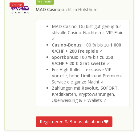
Premium
online
MAD Casino
sucht in
Holsthum
MAD Casino: Du bist gut genug für
stilvolle Casino-Nächte mit VIP-Flair
✓
Casino-Bonus:
100 % bis zu
1.000
€/CHF + 200 Freispiele
✓
Sportbonus:
100 % bis zu
250
€/CHF + 20 € Gratiswette
✓
Für High Roller – exklusive VIP-
Vorteile, hohe Limits und Premium-
Service die ganze Nacht ✓
Zahlungen mit
Revolut
,
SOFORT
,
Kreditkarten, Kryptowährungen,
Überweisung & E-Wallets ✓
Registrieren & Bonus absahnen