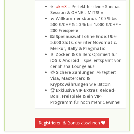
⭐
Joker8
–
Perfekt für deine
Shisha-
Session & OHNE LIMITS!
⭐
🔥
Willkommensbonus
: 100 % bis
500 €/CHF
& 50 % bis
1.000 €/CHF
+
200 Freispiele
🎰
Spielauswahl ohne Ende
: Über
5.600 Slots
, darunter
Novomatic,
Merkur, Bally & Pragmatic
📱
Zocken & Chillen
: Optimiert für
iOS & Android
– spiel entspannt von
der Shisha-Lounge aus!
💳
Sichere Zahlungen
: Akzeptiert
Visa, Mastercard &
Kryptowährungen
wie Bitcoin
🏆
Exklusive VIP-Extras
:
Reload-
Boni, Freispiele & ein VIP-
Programm
für noch mehr Gewinne!
Registrieren & Bonus absahnen