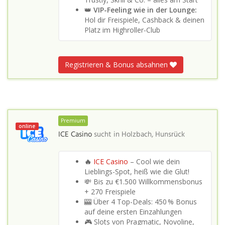
👑
VIP-Feeling wie in der Lounge:
Hol dir Freispiele, Cashback & deinen
Platz im Highroller-Club
Registrieren & Bonus absahnen
Premium
online
ICE Casino
sucht in
Holzbach, Hunsrück
🔥
ICE Casino
– Cool wie dein
Lieblings-Spot, heiß wie die Glut!
💸 Bis zu €1.500 Willkommensbonus
+ 270 Freispiele
🎰 Über 4 Top-Deals: 450 % Bonus
auf deine ersten Einzahlungen
🎮 Slots von Pragmatic, Novoline,