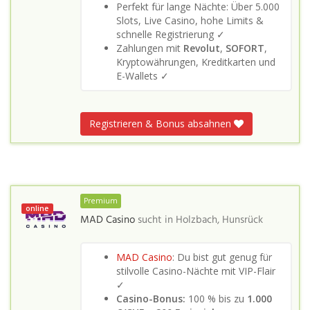
Perfekt für lange Nächte: Über 5.000
Slots, Live Casino, hohe Limits &
schnelle Registrierung ✓
Zahlungen mit
Revolut
,
SOFORT
,
Kryptowährungen, Kreditkarten und
E-Wallets ✓
Registrieren & Bonus absahnen
Premium
online
MAD Casino
sucht in
Holzbach, Hunsrück
MAD Casino
: Du bist gut genug für
stilvolle Casino-Nächte mit VIP-Flair
✓
Casino-Bonus:
100 % bis zu
1.000