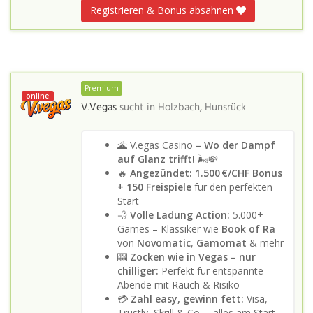
Registrieren & Bonus absahnen
Premium
online
V.Vegas
sucht in
Holzbach, Hunsrück
🌋 V.egas Casino
– Wo der Dampf
auf Glanz trifft!
🌬️💸
🔥
Angezündet: 1.500 €/CHF Bonus
+ 150 Freispiele
für den perfekten
Start
💨
Volle Ladung Action:
5.000+
Games – Klassiker wie
Book of Ra
von
Novomatic
,
Gamomat
& mehr
🎰
Zocken wie in Vegas – nur
chilliger:
Perfekt für entspannte
Abende mit Rauch & Risiko
💳
Zahl easy, gewinn fett:
Visa,
Trustly, Skrill & Co. – alles am Start