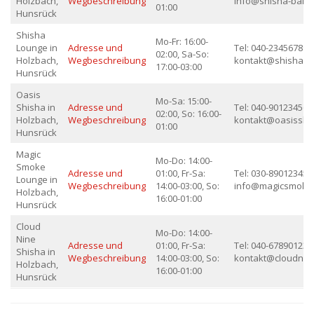
Holzbach,
Wegbeschreibung
info@shisha-bar.d
01:00
Hunsrück
Shisha
Mo-Fr: 16:00-
Lounge in
Adresse und
Tel: 040-23456789, 
02:00, Sa-So:
Holzbach,
Wegbeschreibung
kontakt@shisha-l
17:00-03:00
Hunsrück
Oasis
Mo-Sa: 15:00-
Shisha in
Adresse und
Tel: 040-90123456, 
02:00, So: 16:00-
Holzbach,
Wegbeschreibung
kontakt@oasisshi
01:00
Hunsrück
Magic
Mo-Do: 14:00-
Smoke
Adresse und
01:00, Fr-Sa:
Tel: 030-89012345, 
Lounge in
Wegbeschreibung
14:00-03:00, So:
info@magicsmoke
Holzbach,
16:00-01:00
Hunsrück
Cloud
Mo-Do: 14:00-
Nine
Adresse und
01:00, Fr-Sa:
Tel: 040-67890123, 
Shisha in
Wegbeschreibung
14:00-03:00, So:
kontakt@cloudnin
Holzbach,
16:00-01:00
Hunsrück