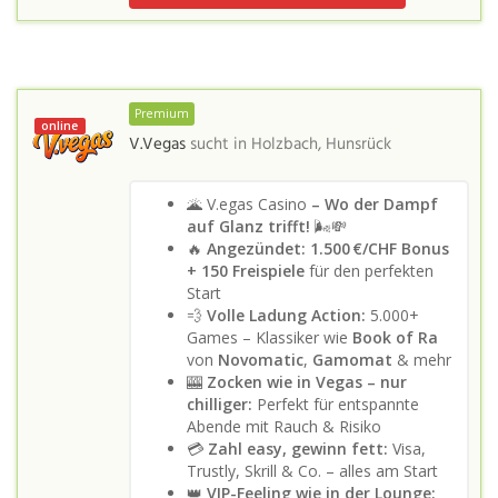
Premium
online
V.Vegas
sucht in
Holzbach, Hunsrück
🌋 V.egas Casino
– Wo der Dampf
auf Glanz trifft!
🌬️💸
🔥
Angezündet: 1.500 €/CHF Bonus
+ 150 Freispiele
für den perfekten
Start
💨
Volle Ladung Action:
5.000+
Games – Klassiker wie
Book of Ra
von
Novomatic
,
Gamomat
& mehr
🎰
Zocken wie in Vegas – nur
chilliger:
Perfekt für entspannte
Abende mit Rauch & Risiko
💳
Zahl easy, gewinn fett:
Visa,
Trustly, Skrill & Co. – alles am Start
👑
VIP-Feeling wie in der Lounge: