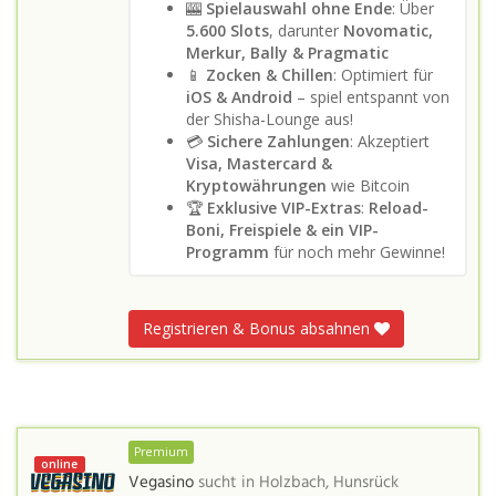
🎰
Spielauswahl ohne Ende
: Über
5.600 Slots
, darunter
Novomatic,
Merkur, Bally & Pragmatic
📱
Zocken & Chillen
: Optimiert für
iOS & Android
– spiel entspannt von
der Shisha-Lounge aus!
💳
Sichere Zahlungen
: Akzeptiert
Visa, Mastercard &
Kryptowährungen
wie Bitcoin
🏆
Exklusive VIP-Extras
:
Reload-
Boni, Freispiele & ein VIP-
Programm
für noch mehr Gewinne!
Registrieren & Bonus absahnen
Premium
online
Vegasino
sucht in
Holzbach, Hunsrück