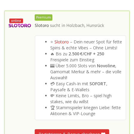
Premium
online
Slotoro
sucht in
Holzbach, Hunsrück
⭐
Slotoro
– Dein neuer Spot für fette
Spins & echte Vibes – Ohne Limits!
🔥 Bis zu
2.500 €/CHF + 250
Freispiele zum Einstieg
🎰 Über 5.000 Slots von
Novoline
,
Gamomat Merkur & mehr – die volle
Auswahl!
💳 Easy Cash-In mit
SOFORT
,
Paysafe & E-Wallets
💸 Keine Limits, Bro – spiel high
stakes, wie du willst
🏆 Stammspieler kriegen Liebe: fette
Aktionen & VIP-Lounge