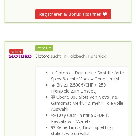
Registrieren & Bonus absahnen
Premium
online
Slotoro
sucht in
Holzbach, Hunsrück
⭐ Slotoro – Dein neuer Spot für fette
Spins & echte Vibes – Ohne Limits!
🔥 Bis zu
2.500 €/CHF + 250
Freispiele zum Einstieg
🎰 Über 5.000 Slots von
Novoline
,
Gamomat Merkur & mehr – die volle
Auswahl!
💳 Easy Cash-In mit
SOFORT
,
Paysafe & E-Wallets
💸 Keine Limits, Bro – spiel high
stakes, wie du willst