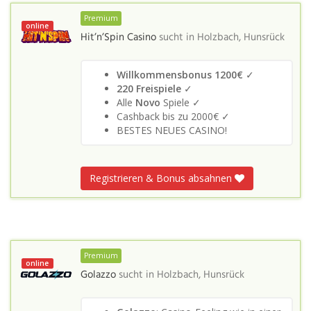
Premium
online
Hit’n’Spin Casino
sucht in
Holzbach, Hunsrück
Willkommensbonus 1200€
✓
220 Freispiele
✓
Alle
Novo
Spiele ✓
Cashback bis zu 2000€ ✓
BESTES NEUES CASINO!
Registrieren & Bonus absahnen
Premium
online
Golazzo
sucht in
Holzbach, Hunsrück