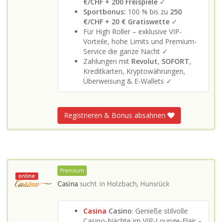
€/CHF + 200 Freispiele
✓
Sportbonus:
100 % bis zu
250
€/CHF + 20 € Gratiswette
✓
Für High Roller – exklusive VIP-
Vorteile, hohe Limits und Premium-
Service die ganze Nacht ✓
Zahlungen mit
Revolut
,
SOFORT
,
Kreditkarten, Kryptowährungen,
Überweisung & E-Wallets ✓
Registrieren & Bonus absahnen
Premium
online
Casina
sucht in
Holzbach, Hunsrück
Casina
Casino
: Genieße stilvolle
Casino-Nächte im VIP-Lounge-Flair –