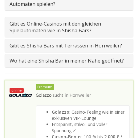
Automaten spielen?
Gibt es Online-Casinos mit den gleichen
Spielautomaten wie in Shisha Bars?
Gibt es Shisha Bars mit Terrassen in Horrweiler?
Wo hat eine Shisha Bar in meiner Nähe geöffnet?
Premium
online
Golazzo
sucht in
Horrweiler
Golazzo
: Casino-Feeling wie in einer
exklusiven VIP-Lounge
Entspannt, stilvoll und voller
Spannung ✓
Casino-Bonus:
100 % bis
2.000 € /