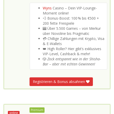
Wyns
Casino – Dein VIP-Lounge-
Moment online!
💨 Bonus-Boost: 100 % bis €500 +
200 fette Freispiele
🎰 Über 5.500 Games – von Merkur
über Novoline bis Pragmatic
💳 Chillige Zahlungen mit Krypto, Visa
& E-Wallets
👑 High Roller? Hier gibt’s exklusives
VIP-Level, Cashback & mehr!
🎲
Zock entspannt wie in der Shisha-
Bar – aber mit echten Gewinnen!
Registrieren & Bonus absahnen
Premium
online