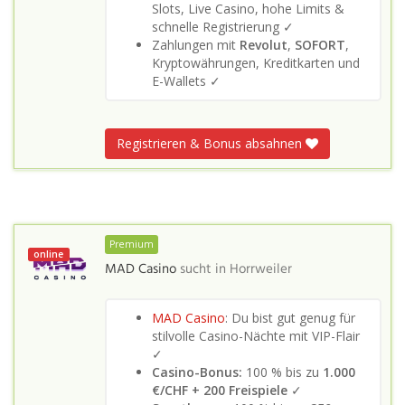
Slots, Live Casino, hohe Limits &
schnelle Registrierung ✓
Zahlungen mit
Revolut
,
SOFORT
,
Kryptowährungen, Kreditkarten und
E-Wallets ✓
Registrieren & Bonus absahnen
Premium
online
MAD Casino
sucht in
Horrweiler
MAD Casino
: Du bist gut genug für
stilvolle Casino-Nächte mit VIP-Flair
✓
Casino-Bonus:
100 % bis zu
1.000
€/CHF + 200 Freispiele
✓