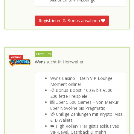
Registrieren & Bonus absahnen
Premium
online
Wyns
sucht in
Horrweiler
Wyns Casino – Dein VIP-Lounge-
Moment online!
💨 Bonus-Boost: 100 % bis €500 +
200 fette Freispiele
🎰 Über 5.500 Games – von Merkur
über Novoline bis Pragmatic
💳 Chillige Zahlungen mit Krypto, Visa
& E-Wallets
👑 High Roller? Hier gibt’s exklusives
VIP-Level, Cashback & mehr!