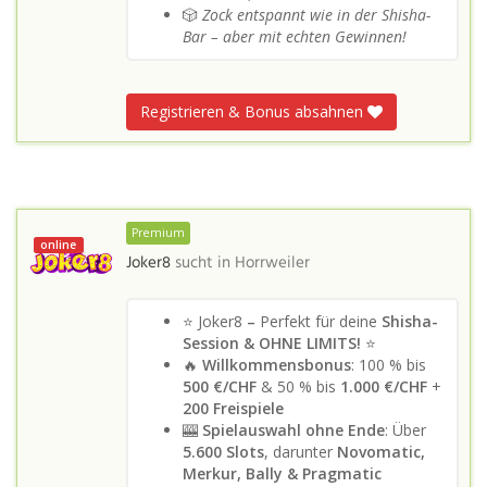
🎲
Zock entspannt wie in der Shisha-
Bar – aber mit echten Gewinnen!
Registrieren & Bonus absahnen
Premium
online
Joker8
sucht in
Horrweiler
⭐ Joker8
–
Perfekt für deine
Shisha-
Session & OHNE LIMITS!
⭐
🔥
Willkommensbonus
: 100 % bis
500 €/CHF
& 50 % bis
1.000 €/CHF
+
200 Freispiele
🎰
Spielauswahl ohne Ende
: Über
5.600 Slots
, darunter
Novomatic,
Merkur, Bally & Pragmatic