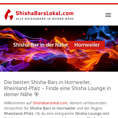
Skip
to
main
Toggl
content
navig
Shisha-Bar in der Nähe
Horrweiler
Die besten Shisha-Bars in Horrweiler,
Rheinland-Pfalz – Finde eine Shisha Lounge in
deiner Nähe 🎯
Willkommen auf
Shishabarslokal.com
, deinem umfassenden
Verzeichnis für
Shisha Bars in Horrweiler
und der Region
Rheinland-Pfalz
. Ob du eine entspannte
Shisha Lounge mit