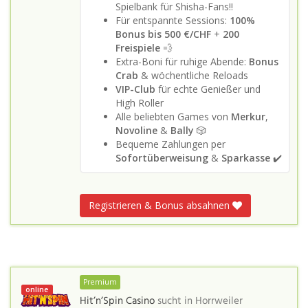
Spielbank für Shisha-Fans!!
Für entspannte Sessions:
100%
Bonus bis 500 €/CHF
+
200
Freispiele
💨
Extra-Boni für ruhige Abende:
Bonus
Crab
& wöchentliche Reloads
VIP-Club
für echte Genießer und
High Roller
Alle beliebten Games von
Merkur
,
Novoline
&
Bally
🎲
Bequeme Zahlungen per
Sofortüberweisung
&
Sparkasse
✔️
Registrieren & Bonus absahnen
Premium
online
Hit’n’Spin Casino
sucht in
Horrweiler