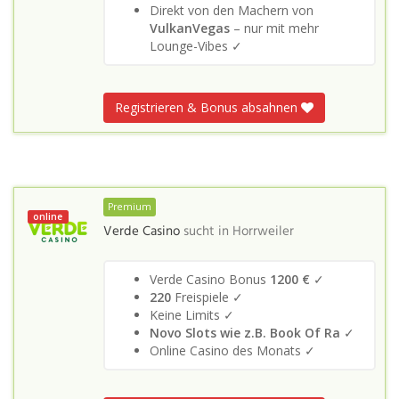
Direkt von den Machern von
VulkanVegas
– nur mit mehr
Lounge-Vibes ✓
Registrieren & Bonus absahnen
Premium
online
Verde Casino
sucht in
Horrweiler
Verde Casino Bonus
1200 €
✓
220
Freispiele ✓
Keine Limits ✓
Novo Slots wie z.B. Book Of Ra
✓
Online Casino des Monats ✓