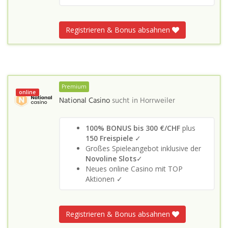
Registrieren & Bonus absahnen
Premium
online
National Casino
sucht in
Horrweiler
100% BONUS bis 300 €/CHF
plus
150 Freispiele
✓
Großes Spieleangebot inklusive der
Novoline Slots
✓
Neues online Casino mit TOP
Aktionen ✓
Registrieren & Bonus absahnen