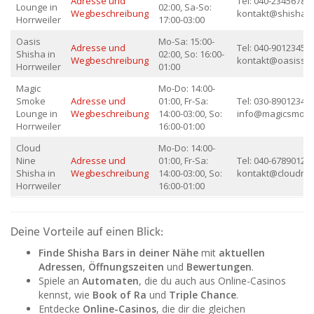
Adresse und
Tel: 040-23456789,
Lounge in
02:00, Sa-So:
Wegbeschreibung
kontakt@shisha-l
Horrweiler
17:00-03:00
Oasis
Mo-Sa: 15:00-
Adresse und
Tel: 040-90123456,
Shisha in
02:00, So: 16:00-
Wegbeschreibung
kontakt@oasisshi
Horrweiler
01:00
Magic
Mo-Do: 14:00-
Smoke
Adresse und
01:00, Fr-Sa:
Tel: 030-89012345,
Lounge in
Wegbeschreibung
14:00-03:00, So:
info@magicsmoke
Horrweiler
16:00-01:00
Cloud
Mo-Do: 14:00-
Nine
Adresse und
01:00, Fr-Sa:
Tel: 040-67890123,
Shisha in
Wegbeschreibung
14:00-03:00, So:
kontakt@cloudnin
Horrweiler
16:00-01:00
Deine Vorteile auf einen Blick:
Finde Shisha Bars in deiner Nähe
mit
aktuellen
Adressen
,
Öffnungszeiten
und
Bewertungen
.
Spiele an
Automaten
, die du auch aus Online-Casinos
kennst, wie
Book of Ra
und
Triple Chance
.
Entdecke
Online-Casinos
, die dir die gleichen