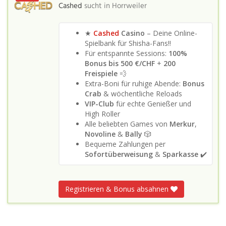
Cashed
sucht in
Horrweiler
★
Cashed
Casino
– Deine Online-
Spielbank für Shisha-Fans!!
Für entspannte Sessions:
100%
Bonus bis 500 €/CHF
+
200
Freispiele
💨
Extra-Boni für ruhige Abende:
Bonus
Crab
& wöchentliche Reloads
VIP-Club
für echte Genießer und
High Roller
Alle beliebten Games von
Merkur
,
Novoline
&
Bally
🎲
Bequeme Zahlungen per
Sofortüberweisung
&
Sparkasse
✔️
Registrieren & Bonus absahnen