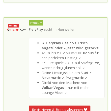
Premium
online
FieryPlay
sucht in
Horrweiler
★
FieryPlay Casino > Frisch
angezündet – jetzt wird gezockt!
450% bis zu
2.500 €/CHF Bonus
für
den perfekten Einstieg ✓
350 Freispiele – z. B. auf
Sizzling Hot
,
wenn’s richtig glühen soll ✓
Deine Lieblingsslots am Start >
Novomatic
✓
Pragmatic
✓
Direkt von den Machern von
VulkanVegas
– nur mit mehr
Lounge-Vibes ✓
Registrieren & Bonus absahnen