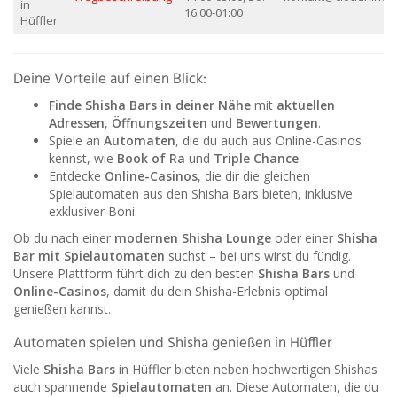
in
16:00-01:00
Hüffler
Deine Vorteile auf einen Blick:
Finde Shisha Bars in deiner Nähe
mit
aktuellen
Adressen
,
Öffnungszeiten
und
Bewertungen
.
Spiele an
Automaten
, die du auch aus Online-Casinos
kennst, wie
Book of Ra
und
Triple Chance
.
Entdecke
Online-Casinos
, die dir die gleichen
Spielautomaten aus den Shisha Bars bieten, inklusive
exklusiver Boni.
Ob du nach einer
modernen Shisha Lounge
oder einer
Shisha
Bar mit Spielautomaten
suchst – bei uns wirst du fündig.
Unsere Plattform führt dich zu den besten
Shisha Bars
und
Online-Casinos
, damit du dein Shisha-Erlebnis optimal
genießen kannst.
Automaten spielen und Shisha genießen in Hüffler
Viele
Shisha Bars
in Hüffler bieten neben hochwertigen Shishas
auch spannende
Spielautomaten
an. Diese Automaten, die du