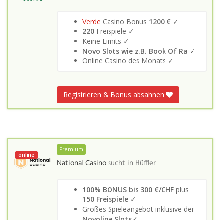
Verde
Casino Bonus
1200 €
✓
220
Freispiele ✓
Keine Limits ✓
Novo Slots wie z.B. Book Of Ra
✓
Online Casino des Monats ✓
Registrieren & Bonus absahnen
Premium
online
National Casino
sucht in
Hüffler
100% BONUS bis 300 €/CHF
plus
150 Freispiele
✓
Großes Spieleangebot inklusive der
Novoline Slots
✓