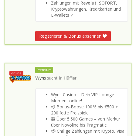
Zahlungen mit
Revolut
,
SOFORT
,
Kryptowährungen, Kreditkarten und
E-Wallets ✓
Registrieren & Bonus absahnen
Premium
online
Wyns
sucht in
Hüffler
Wyns Casino – Dein VIP-Lounge-
Moment online!
💨 Bonus-Boost: 100 % bis €500 +
200 fette Freispiele
🎰 Über 5.500 Games – von Merkur
über Novoline bis Pragmatic
💳 Chillige Zahlungen mit Krypto, Visa