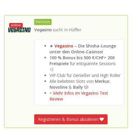
Premium
online
Vegasino
sucht in
Hüffler
★
Vegasino
– Die Shisha-Lounge
unter den Online-Casinos!
100 % Bonus bis 500 €/CHF
+
200
Freispiele
für entspannte Sessions
💨
VIP-Club für Genießer und High Roller
Alle beliebten Slots von
Merkur
,
Novoline
&
Bally
🎲
>
Mehr Infos im Vegasino Test
Review
Registrieren & Bonus absahnen