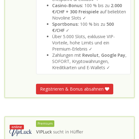
Casino-Bonus:
100 % bis zu
2.000
€/CHF + 300 Freispiele
auf beliebten
Novoline Slots ✓
Sportbonus:
100 % bis zu
500
€/CHF
✓
Über 5.000 Slots, exklusive VIP-
Vorteile, hohe Limits und ein
Premium-Erlebnis ✓
Zahlungen mit
Revolut
,
Google Pay
,
SOFORT, Kryptowährungen,
Kreditkarten und E-Wallets ✓
Registrieren & Bonus absahnen
Premium
online
VIPLuck
sucht in
Hüffler