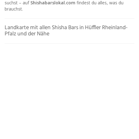
suchst – auf
Shishabarslokal.com
findest du alles, was du
brauchst.
Landkarte mit allen Shisha Bars in Hüffler Rheinland-
Pfalz und der Nähe