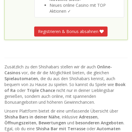
Neues online Casino mit TOP
Aktionen ✓
Registrieren & Bonus absahnen
Zusätzlich zu den Shishabars stellen wir dir auch
Online-
Casinos
vor, die dir die Möglichkeit bieten, die gleichen
Spielautomaten
, die du aus den Shishabars kennst, auch
bequem von zu Hause zu spielen. So kannst du Spiele wie
Book
of Ra
oder
Triple Chance
nicht nur in deiner Lieblingsbar
genießen, sondern auch online, mit spannenden
Bonusangeboten und höheren Gewinnchancen.
Unsere Plattform bietet dir eine umfassende Übersicht über
Shisha Bars in deiner Nähe
, inklusive
Adressen
,
Öffnungszeiten
,
Bewertungen
und
besonderen Angeboten
.
Egal, ob du eine
Shisha Bar mit Terrasse
oder
Automaten