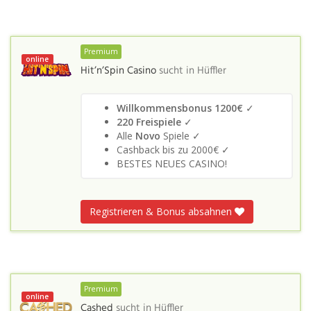
Premium
online
Hit’n’Spin Casino
sucht in
Hüffler
Willkommensbonus 1200€
✓
220 Freispiele
✓
Alle
Novo
Spiele ✓
Cashback bis zu 2000€ ✓
BESTES NEUES CASINO!
Registrieren & Bonus absahnen
Premium
online
Cashed
sucht in
Hüffler