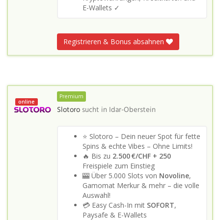
E-Wallets ✓
Registrieren & Bonus absahnen
Premium
online
Slotoro
sucht in
Idar-Oberstein
⭐ Slotoro – Dein neuer Spot für fette
Spins & echte Vibes – Ohne Limits!
🔥 Bis zu
2.500 €/CHF + 250
Freispiele zum Einstieg
🎰 Über 5.000 Slots von
Novoline
,
Gamomat Merkur & mehr – die volle
Auswahl!
💳 Easy Cash-In mit
SOFORT
,
Paysafe & E-Wallets