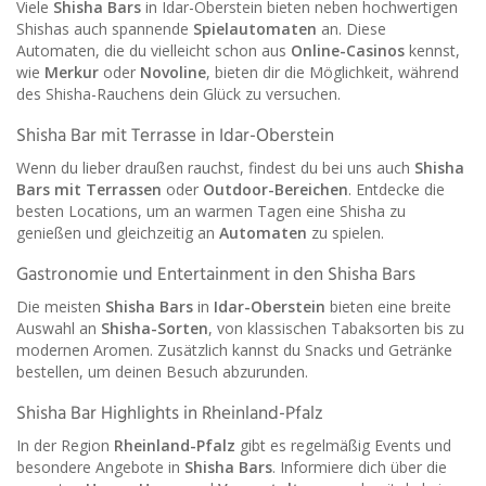
Viele
Shisha Bars
in Idar-Oberstein bieten neben hochwertigen
Shishas auch spannende
Spielautomaten
an. Diese
Automaten, die du vielleicht schon aus
Online-Casinos
kennst,
wie
Merkur
oder
Novoline
, bieten dir die Möglichkeit, während
des Shisha-Rauchens dein Glück zu versuchen.
Shisha Bar mit Terrasse in Idar-Oberstein
Wenn du lieber draußen rauchst, findest du bei uns auch
Shisha
Bars mit Terrassen
oder
Outdoor-Bereichen
. Entdecke die
besten Locations, um an warmen Tagen eine Shisha zu
genießen und gleichzeitig an
Automaten
zu spielen.
Gastronomie und Entertainment in den Shisha Bars
Die meisten
Shisha Bars
in
Idar-Oberstein
bieten eine breite
Auswahl an
Shisha-Sorten
, von klassischen Tabaksorten bis zu
modernen Aromen. Zusätzlich kannst du Snacks und Getränke
bestellen, um deinen Besuch abzurunden.
Shisha Bar Highlights in Rheinland-Pfalz
In der Region
Rheinland-Pfalz
gibt es regelmäßig Events und
besondere Angebote in
Shisha Bars
. Informiere dich über die