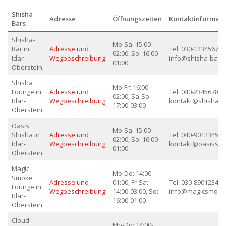
Shisha
Adresse
Öffnungszeiten
Kontaktinformati
Bars
Shisha-
Mo-Sa: 15:00-
Bar in
Adresse und
Tel: 030-12345678, 
02:00, So: 16:00-
Idar-
Wegbeschreibung
info@shisha-bar.
01:00
Oberstein
Shisha
Mo-Fr: 16:00-
Lounge in
Adresse und
Tel: 040-23456789, 
02:00, Sa-So:
Idar-
Wegbeschreibung
kontakt@shisha-l
17:00-03:00
Oberstein
Oasis
Mo-Sa: 15:00-
Shisha in
Adresse und
Tel: 040-90123456, 
02:00, So: 16:00-
Idar-
Wegbeschreibung
kontakt@oasisshi
01:00
Oberstein
Magic
Mo-Do: 14:00-
Smoke
Adresse und
01:00, Fr-Sa:
Tel: 030-89012345, 
Lounge in
Wegbeschreibung
14:00-03:00, So:
info@magicsmoke
Idar-
16:00-01:00
Oberstein
Cloud
Mo-Do: 14:00-