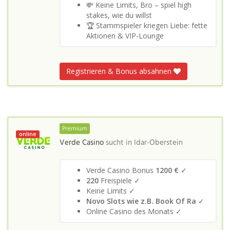
💸 Keine Limits, Bro – spiel high
stakes, wie du willst
🏆 Stammspieler kriegen Liebe: fette
Aktionen & VIP-Lounge
Registrieren & Bonus absahnen
Premium
online
Verde Casino
sucht in
Idar-Oberstein
Verde Casino Bonus
1200 €
✓
220
Freispiele ✓
Keine Limits ✓
Novo Slots wie z.B. Book Of Ra
✓
Online Casino des Monats ✓