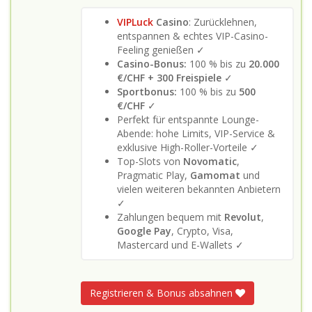
VIPLuck
Casino
: Zurücklehnen,
entspannen & echtes VIP-Casino-
Feeling genießen ✓
Casino-Bonus:
100 % bis zu
20.000
€/CHF + 300 Freispiele
✓
Sportbonus:
100 % bis zu
500
€/CHF
✓
Perfekt für entspannte Lounge-
Abende: hohe Limits, VIP-Service &
exklusive High-Roller-Vorteile ✓
Top-Slots von
Novomatic
,
Pragmatic Play,
Gamomat
und
vielen weiteren bekannten Anbietern
✓
Zahlungen bequem mit
Revolut
,
Google Pay
, Crypto, Visa,
Mastercard und E-Wallets ✓
Registrieren & Bonus absahnen