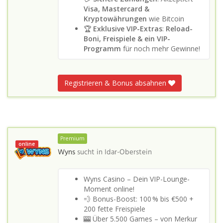
Visa, Mastercard &
Kryptowährungen
wie Bitcoin
🏆
Exklusive VIP-Extras
:
Reload-
Boni, Freispiele & ein VIP-
Programm
für noch mehr Gewinne!
Registrieren & Bonus absahnen
Premium
online
Wyns
sucht in
Idar-Oberstein
Wyns Casino – Dein VIP-Lounge-
Moment online!
💨 Bonus-Boost: 100 % bis €500 +
200 fette Freispiele
🎰 Über 5.500 Games – von Merkur