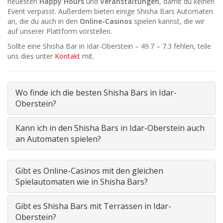
neuesten
Happy Hours
und
Veranstaltungen
, damit du keinen
Event verpasst. Außerdem bieten einige Shisha Bars Automaten
an, die du auch in den
Online-Casinos
spielen kannst, die wir
auf unserer Plattform vorstellen.
Sollte eine Shisha Bar in Idar-Oberstein – 49.7 – 7.3 fehlen, teile
uns dies unter
Kontakt
mit.
Wo finde ich die besten Shisha Bars in Idar-
Oberstein?
Kann ich in den Shisha Bars in Idar-Oberstein auch
an Automaten spielen?
Gibt es Online-Casinos mit den gleichen
Spielautomaten wie in Shisha Bars?
Gibt es Shisha Bars mit Terrassen in Idar-
Oberstein?