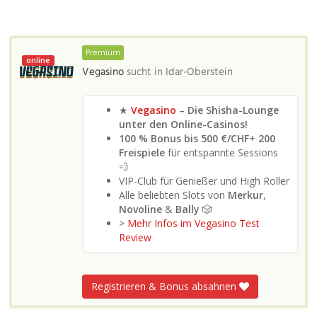
Premium
online
Vegasino
sucht in
Idar-Oberstein
★
Vegasino
– Die Shisha-Lounge
unter den Online-Casinos!
100 % Bonus bis 500 €/CHF
+
200
Freispiele
für entspannte Sessions
💨
VIP-Club für Genießer und High Roller
Alle beliebten Slots von
Merkur
,
Novoline
&
Bally
🎲
>
Mehr Infos im Vegasino Test
Review
Registrieren & Bonus absahnen