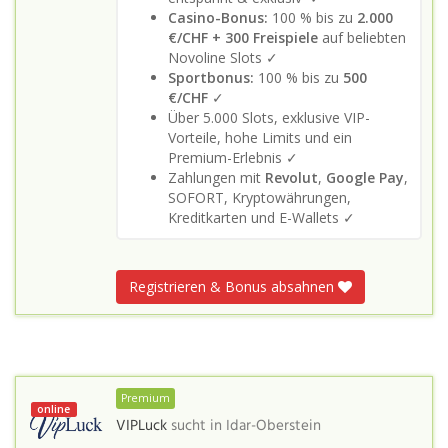
Casino-Bonus:
100 % bis zu
2.000
€/CHF + 300 Freispiele
auf beliebten
Novoline Slots ✓
Sportbonus:
100 % bis zu
500
€/CHF
✓
Über 5.000 Slots, exklusive VIP-
Vorteile, hohe Limits und ein
Premium-Erlebnis ✓
Zahlungen mit
Revolut
,
Google Pay
,
SOFORT, Kryptowährungen,
Kreditkarten und E-Wallets ✓
Registrieren & Bonus absahnen
Premium
online
VIPLuck
sucht in
Idar-Oberstein