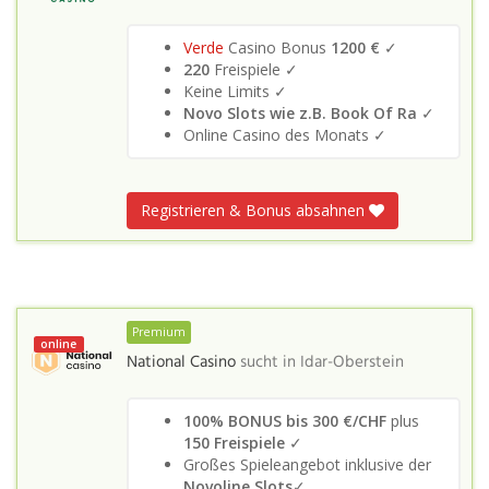
Verde
Casino Bonus
1200 €
✓
220
Freispiele ✓
Keine Limits ✓
Novo Slots wie z.B. Book Of Ra
✓
Online Casino des Monats ✓
Registrieren & Bonus absahnen
Premium
online
National Casino
sucht in
Idar-Oberstein
100% BONUS bis 300 €/CHF
plus
150 Freispiele
✓
Großes Spieleangebot inklusive der
Novoline Slots
✓