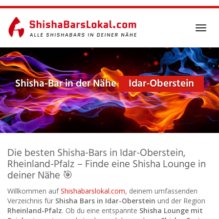
Skip
to
main
Toggl
content
navig
Shisha-Bar in der Nähe
Idar-Oberstein
Die besten Shisha-Bars in Idar-Oberstein,
Rheinland-Pfalz – Finde eine Shisha Lounge in
deiner Nähe 🎯
Willkommen auf
Shishabarslokal.com
, deinem umfassenden
Verzeichnis für
Shisha Bars in Idar-Oberstein
und der Region
Rheinland-Pfalz
. Ob du eine entspannte
Shisha Lounge mit