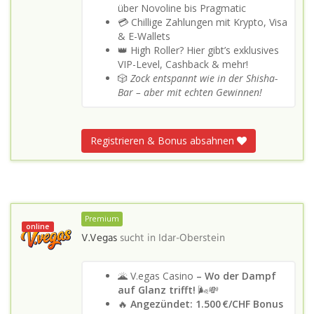
über Novoline bis Pragmatic
💳 Chillige Zahlungen mit Krypto, Visa
& E-Wallets
👑 High Roller? Hier gibt’s exklusives
VIP-Level, Cashback & mehr!
🎲
Zock entspannt wie in der Shisha-
Bar – aber mit echten Gewinnen!
Registrieren & Bonus absahnen
Premium
online
V.Vegas
sucht in
Idar-Oberstein
🌋 V.egas Casino
– Wo der Dampf
auf Glanz trifft!
🌬️💸
🔥
Angezündet: 1.500 €/CHF Bonus