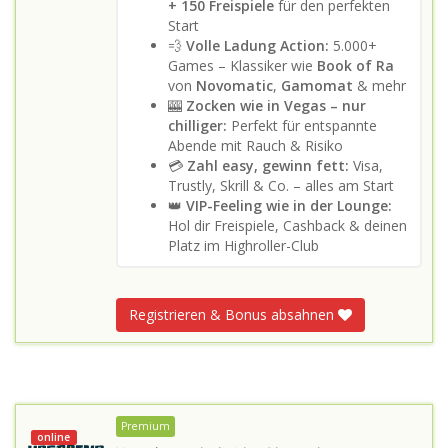
+ 150 Freispiele
für den perfekten
Start
💨
Volle Ladung Action:
5.000+
Games – Klassiker wie
Book of Ra
von
Novomatic
,
Gamomat
& mehr
🎰
Zocken wie in Vegas – nur
chilliger:
Perfekt für entspannte
Abende mit Rauch & Risiko
💳
Zahl easy, gewinn fett:
Visa,
Trustly, Skrill & Co. – alles am Start
👑
VIP-Feeling wie in der Lounge:
Hol dir Freispiele, Cashback & deinen
Platz im Highroller-Club
Registrieren & Bonus absahnen
Premium
online