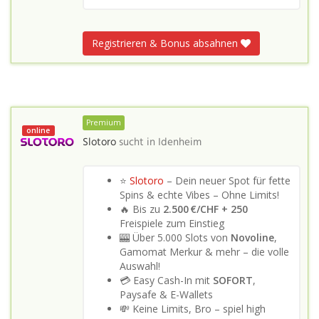
Registrieren & Bonus absahnen
Premium
online
Slotoro
sucht in
Idenheim
⭐
Slotoro
– Dein neuer Spot für fette
Spins & echte Vibes – Ohne Limits!
🔥 Bis zu
2.500 €/CHF + 250
Freispiele zum Einstieg
🎰 Über 5.000 Slots von
Novoline
,
Gamomat Merkur & mehr – die volle
Auswahl!
💳 Easy Cash-In mit
SOFORT
,
Paysafe & E-Wallets
💸 Keine Limits, Bro – spiel high