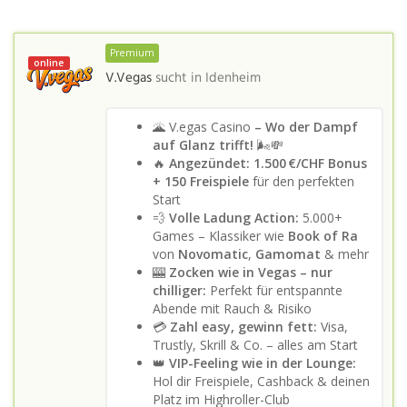
Premium
online
V.Vegas
sucht in
Idenheim
🌋 V.egas Casino
– Wo der Dampf
auf Glanz trifft!
🌬️💸
🔥
Angezündet: 1.500 €/CHF Bonus
+ 150 Freispiele
für den perfekten
Start
💨
Volle Ladung Action:
5.000+
Games – Klassiker wie
Book of Ra
von
Novomatic
,
Gamomat
& mehr
🎰
Zocken wie in Vegas – nur
chilliger:
Perfekt für entspannte
Abende mit Rauch & Risiko
💳
Zahl easy, gewinn fett:
Visa,
Trustly, Skrill & Co. – alles am Start
👑
VIP-Feeling wie in der Lounge:
Hol dir Freispiele, Cashback & deinen
Platz im Highroller-Club