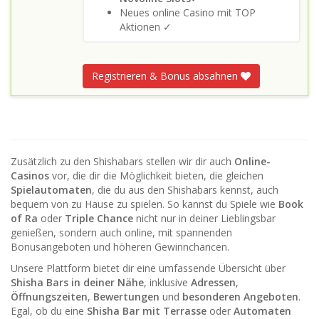
Neues online Casino mit TOP
Aktionen ✓
Registrieren & Bonus absahnen
Zusätzlich zu den Shishabars stellen wir dir auch
Online-
Casinos
vor, die dir die Möglichkeit bieten, die gleichen
Spielautomaten
, die du aus den Shishabars kennst, auch
bequem von zu Hause zu spielen. So kannst du Spiele wie
Book
of Ra
oder
Triple Chance
nicht nur in deiner Lieblingsbar
genießen, sondern auch online, mit spannenden
Bonusangeboten und höheren Gewinnchancen.
Unsere Plattform bietet dir eine umfassende Übersicht über
Shisha Bars in deiner Nähe
, inklusive
Adressen
,
Öffnungszeiten
,
Bewertungen
und
besonderen Angeboten
.
Egal, ob du eine
Shisha Bar mit Terrasse
oder
Automaten