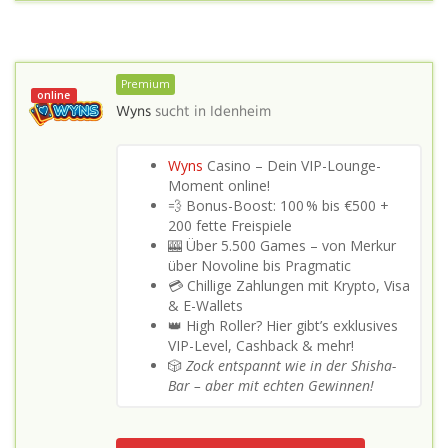
Premium
online
Wyns
sucht in
Idenheim
Wyns
Casino – Dein VIP-Lounge-
Moment online!
💨 Bonus-Boost: 100 % bis €500 +
200 fette Freispiele
🎰 Über 5.500 Games – von Merkur
über Novoline bis Pragmatic
💳 Chillige Zahlungen mit Krypto, Visa
& E-Wallets
👑 High Roller? Hier gibt’s exklusives
VIP-Level, Cashback & mehr!
🎲
Zock entspannt wie in der Shisha-
Bar – aber mit echten Gewinnen!