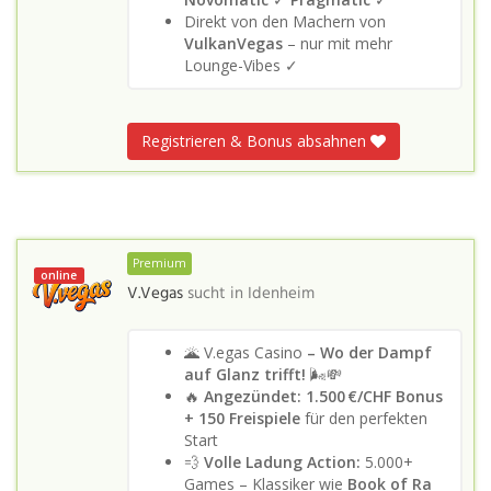
Direkt von den Machern von
VulkanVegas
– nur mit mehr
Lounge-Vibes ✓
Registrieren & Bonus absahnen
Premium
online
V.Vegas
sucht in
Idenheim
🌋 V.egas Casino
– Wo der Dampf
auf Glanz trifft!
🌬️💸
🔥
Angezündet: 1.500 €/CHF Bonus
+ 150 Freispiele
für den perfekten
Start
💨
Volle Ladung Action:
5.000+
Games – Klassiker wie
Book of Ra