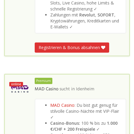
Slots, Live Casino, hohe Limits &
schnelle Registrierung ✓
Zahlungen mit
Revolut
,
SOFORT
,
Kryptowährungen, Kreditkarten und
E-Wallets ✓
Registrieren & Bonus absahnen
Premium
online
MAD Casino
sucht in
Idenheim
MAD Casino
: Du bist gut genug für
stilvolle Casino-Nächte mit VIP-Flair
✓
Casino-Bonus:
100 % bis zu
1.000
€/CHF + 200 Freispiele
✓