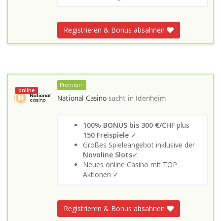
Registrieren & Bonus absahnen
Premium
online
National Casino
sucht in
Idenheim
100% BONUS bis 300 €/CHF
plus
150 Freispiele
✓
Großes Spieleangebot inklusive der
Novoline Slots
✓
Neues online Casino mit TOP
Aktionen ✓
Registrieren & Bonus absahnen