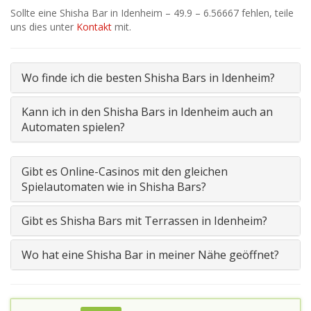
Sollte eine Shisha Bar in Idenheim – 49.9 – 6.56667 fehlen, teile
uns dies unter
Kontakt
mit.
Wo finde ich die besten Shisha Bars in Idenheim?
Kann ich in den Shisha Bars in Idenheim auch an
Automaten spielen?
Gibt es Online-Casinos mit den gleichen
Spielautomaten wie in Shisha Bars?
Gibt es Shisha Bars mit Terrassen in Idenheim?
Wo hat eine Shisha Bar in meiner Nähe geöffnet?