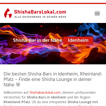
Skip
to
main
Toggl
content
navig
Shisha-Bar in der Nähe
Idenheim
Die besten Shisha-Bars in Idenheim, Rheinland-
Pfalz – Finde eine Shisha Lounge in deiner
Nähe 🎯
Willkommen auf
Shishabarslokal.com
, deinem umfassenden
Verzeichnis für
Shisha Bars in Idenheim
und der Region
Rheinland-Pfalz
. Ob du eine entspannte
Shisha Lounge mit