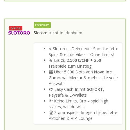
Premium
online
Slotoro
sucht in
Idenheim
⭐ Slotoro – Dein neuer Spot für fette
Spins & echte Vibes – Ohne Limits!
🔥 Bis zu
2.500 €/CHF + 250
Freispiele zum Einstieg
🎰 Über 5.000 Slots von
Novoline
,
Gamomat Merkur & mehr – die volle
Auswahl!
💳 Easy Cash-In mit
SOFORT
,
Paysafe & E-Wallets
💸 Keine Limits, Bro – spiel high
stakes, wie du willst
🏆 Stammspieler kriegen Liebe: fette
Aktionen & VIP-Lounge