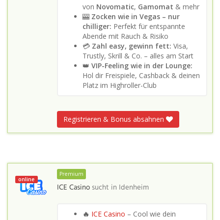
von
Novomatic
,
Gamomat
& mehr
🎰
Zocken wie in Vegas – nur
chilliger:
Perfekt für entspannte
Abende mit Rauch & Risiko
💳
Zahl easy, gewinn fett:
Visa,
Trustly, Skrill & Co. – alles am Start
👑
VIP-Feeling wie in der Lounge:
Hol dir Freispiele, Cashback & deinen
Platz im Highroller-Club
Registrieren & Bonus absahnen
Premium
online
ICE Casino
sucht in
Idenheim
🔥
ICE Casino
– Cool wie dein