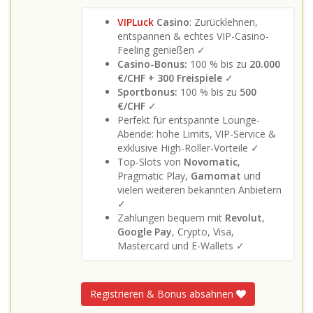
VIPLuck
Casino
: Zurücklehnen,
entspannen & echtes VIP-Casino-
Feeling genießen ✓
Casino-Bonus:
100 % bis zu
20.000
€/CHF + 300 Freispiele
✓
Sportbonus:
100 % bis zu
500
€/CHF
✓
Perfekt für entspannte Lounge-
Abende: hohe Limits, VIP-Service &
exklusive High-Roller-Vorteile ✓
Top-Slots von
Novomatic
,
Pragmatic Play,
Gamomat
und
vielen weiteren bekannten Anbietern
✓
Zahlungen bequem mit
Revolut
,
Google Pay
, Crypto, Visa,
Mastercard und E-Wallets ✓
Registrieren & Bonus absahnen