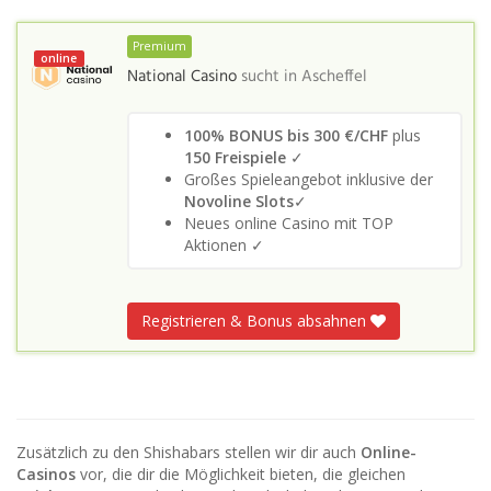
Premium
online
National Casino
sucht in
Ascheffel
100% BONUS bis 300 €/CHF
plus
150 Freispiele
✓
Großes Spieleangebot inklusive der
Novoline Slots
✓
Neues online Casino mit TOP
Aktionen ✓
Registrieren & Bonus absahnen
Zusätzlich zu den Shishabars stellen wir dir auch
Online-
Casinos
vor, die dir die Möglichkeit bieten, die gleichen