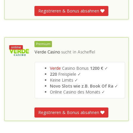
Registrieren & Bonus absahnen
Premium
online
Verde Casino
sucht in
Ascheffel
Verde
Casino Bonus
1200 €
✓
220
Freispiele ✓
Keine Limits ✓
Novo Slots wie z.B. Book Of Ra
✓
Online Casino des Monats ✓
Registrieren & Bonus absahnen