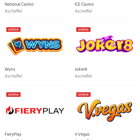
National Casino
ICE Casino
Ascheffel
Ascheffel
online
online
Wyns
Joker8
Ascheffel
Ascheffel
online
online
FieryPlay
V.Vegas