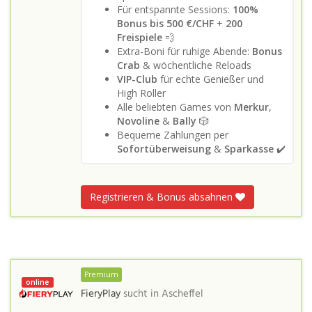
Für entspannte Sessions:
100%
Bonus bis 500 €/CHF
+
200
Freispiele
💨
Extra-Boni für ruhige Abende:
Bonus
Crab
& wöchentliche Reloads
VIP-Club
für echte Genießer und
High Roller
Alle beliebten Games von
Merkur
,
Novoline
&
Bally
🎲
Bequeme Zahlungen per
Sofortüberweisung
&
Sparkasse
✔️
Registrieren & Bonus absahnen
Premium
online
FieryPlay
sucht in
Ascheffel