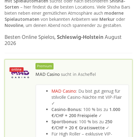
mit Spielautomaten
suchst oder nach besonderen
Shisha-
Sorten
– hier findest du die besten Locations. Viele Shisha Bars
bieten neben einer gemütlichen Atmosphäre auch
moderne
Spielautomaten
von bekannten Anbietern wie
Merkur
oder
Novoline
, um deinen Abend noch spannender zu gestalten.
Besten Online Spielos,
Schleswig-Holstein
August
2026
Premium
online
MAD Casino
sucht in
Ascheffel
MAD Casino
: Du bist gut genug für
stilvolle Casino-Nächte mit VIP-Flair
✓
Casino-Bonus:
100 % bis zu
1.000
€/CHF + 200 Freispiele
✓
Sportbonus:
100 % bis zu
250
€/CHF + 20 € Gratiswette
✓
Für High Roller – exklusive VIP-