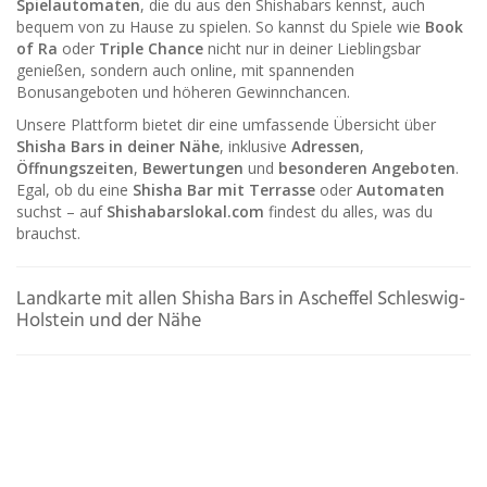
Spielautomaten
, die du aus den Shishabars kennst, auch
bequem von zu Hause zu spielen. So kannst du Spiele wie
Book
of Ra
oder
Triple Chance
nicht nur in deiner Lieblingsbar
genießen, sondern auch online, mit spannenden
Bonusangeboten und höheren Gewinnchancen.
Unsere Plattform bietet dir eine umfassende Übersicht über
Shisha Bars in deiner Nähe
, inklusive
Adressen
,
Öffnungszeiten
,
Bewertungen
und
besonderen Angeboten
.
Egal, ob du eine
Shisha Bar mit Terrasse
oder
Automaten
suchst – auf
Shishabarslokal.com
findest du alles, was du
brauchst.
Landkarte mit allen Shisha Bars in Ascheffel Schleswig-
Holstein und der Nähe