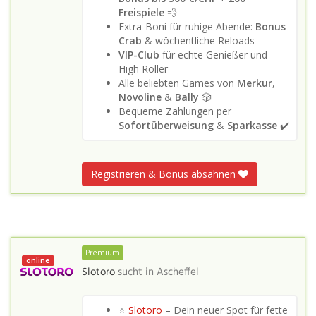
Freispiele
💨
Extra-Boni für ruhige Abende:
Bonus
Crab
& wöchentliche Reloads
VIP-Club
für echte Genießer und
High Roller
Alle beliebten Games von
Merkur
,
Novoline
&
Bally
🎲
Bequeme Zahlungen per
Sofortüberweisung
&
Sparkasse
✔️
Registrieren & Bonus absahnen
Premium
online
Slotoro
sucht in
Ascheffel
⭐
Slotoro
– Dein neuer Spot für fette