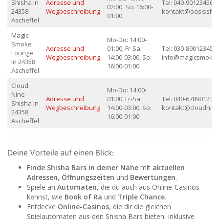
Shisha in
Adresse und
Tel: 040-90123456, E
02:00, So: 16:00-
24358
Wegbeschreibung
kontakt@oasisshis
01:00
Ascheffel
Magic
Mo-Do: 14:00-
Smoke
Adresse und
01:00, Fr-Sa:
Tel: 030-89012345, E
Lounge
Wegbeschreibung
14:00-03:00, So:
info@magicsmokel
in 24358
16:00-01:00
Ascheffel
Cloud
Mo-Do: 14:00-
Nine
Adresse und
01:00, Fr-Sa:
Tel: 040-67890123, E
Shisha in
Wegbeschreibung
14:00-03:00, So:
kontakt@cloudnine
24358
16:00-01:00
Ascheffel
Deine Vorteile auf einen Blick:
Finde Shisha Bars in deiner Nähe
mit
aktuellen
Adressen
,
Öffnungszeiten
und
Bewertungen
.
Spiele an
Automaten
, die du auch aus Online-Casinos
kennst, wie
Book of Ra
und
Triple Chance
.
Entdecke
Online-Casinos
, die dir die gleichen
Spielautomaten aus den Shisha Bars bieten, inklusive