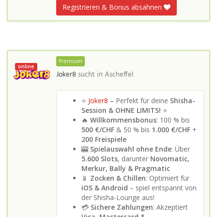
Registrieren & Bonus absahnen
Premium
online
Joker8
sucht in
Ascheffel
⭐
Joker8
–
Perfekt für deine
Shisha-
Session & OHNE LIMITS!
⭐
🔥
Willkommensbonus
: 100 % bis
500 €/CHF
& 50 % bis
1.000 €/CHF
+
200 Freispiele
🎰
Spielauswahl ohne Ende
: Über
5.600 Slots
, darunter
Novomatic,
Merkur, Bally & Pragmatic
📱
Zocken & Chillen
: Optimiert für
iOS & Android
– spiel entspannt von
der Shisha-Lounge aus!
💳
Sichere Zahlungen
: Akzeptiert
Visa, Mastercard &