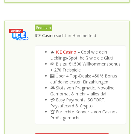
Premium
online
ICE Casino
sucht in
Hummelfeld
🔥
ICE Casino
– Cool wie dein
Lieblings-Spot, heiß wie die Glut!
💸 Bis zu €1.500 Willkommensbonus
+ 270 Freispiele
🎰 Über 4 Top-Deals: 450 % Bonus
auf deine ersten Einzahlungen
🎮 Slots von Pragmatic, Novoline,
Gamomat & mehr – alles da!
💳 Easy Payments: SOFORT,
Paysafecard & Crypto
🏆 Für echte Kenner – von Casino-
Profis gemacht