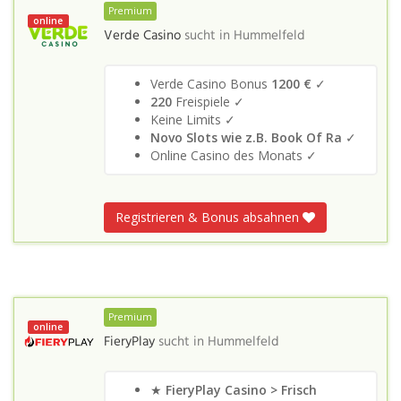
Premium
online
Verde Casino
sucht in
Hummelfeld
Verde Casino Bonus
1200 €
✓
220
Freispiele ✓
Keine Limits ✓
Novo Slots wie z.B. Book Of Ra
✓
Online Casino des Monats ✓
Registrieren & Bonus absahnen
Premium
online
FieryPlay
sucht in
Hummelfeld
★
FieryPlay Casino > Frisch