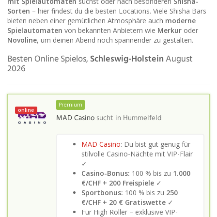
mit Spielautomaten
suchst oder nach besonderen
Shisha-
Sorten
– hier findest du die besten Locations. Viele Shisha Bars
bieten neben einer gemütlichen Atmosphäre auch
moderne
Spielautomaten
von bekannten Anbietern wie
Merkur
oder
Novoline
, um deinen Abend noch spannender zu gestalten.
Besten Online Spielos,
Schleswig-Holstein
August
2026
Premium
online
MAD Casino
sucht in
Hummelfeld
MAD Casino
: Du bist gut genug für
stilvolle Casino-Nächte mit VIP-Flair
✓
Casino-Bonus:
100 % bis zu
1.000
€/CHF + 200 Freispiele
✓
Sportbonus:
100 % bis zu
250
€/CHF + 20 € Gratiswette
✓
Für High Roller – exklusive VIP-