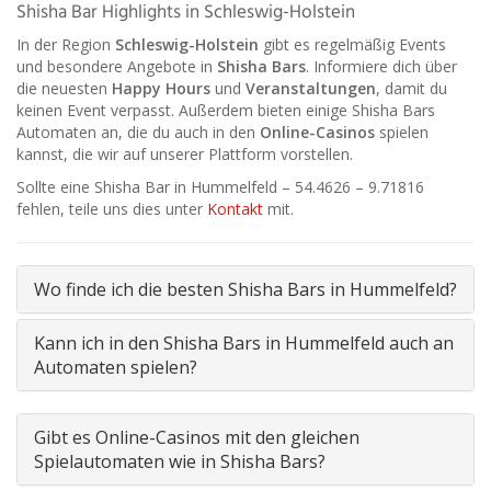
Shisha Bar Highlights in Schleswig-Holstein
In der Region
Schleswig-Holstein
gibt es regelmäßig Events
und besondere Angebote in
Shisha Bars
. Informiere dich über
die neuesten
Happy Hours
und
Veranstaltungen
, damit du
keinen Event verpasst. Außerdem bieten einige Shisha Bars
Automaten an, die du auch in den
Online-Casinos
spielen
kannst, die wir auf unserer Plattform vorstellen.
Sollte eine Shisha Bar in Hummelfeld – 54.4626 – 9.71816
fehlen, teile uns dies unter
Kontakt
mit.
Wo finde ich die besten Shisha Bars in Hummelfeld?
Kann ich in den Shisha Bars in Hummelfeld auch an
Automaten spielen?
Gibt es Online-Casinos mit den gleichen
Spielautomaten wie in Shisha Bars?