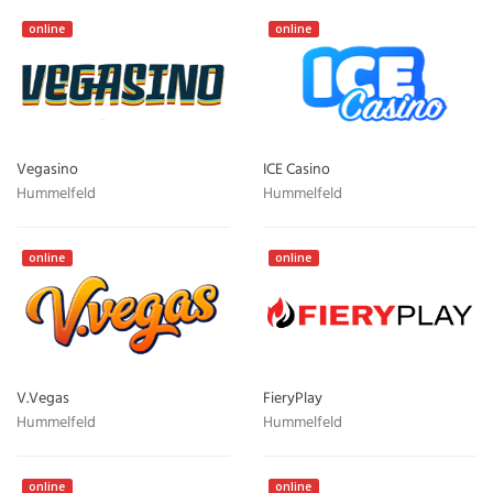
online
online
Vegasino
ICE Casino
Hummelfeld
Hummelfeld
online
online
V.Vegas
FieryPlay
Hummelfeld
Hummelfeld
online
online