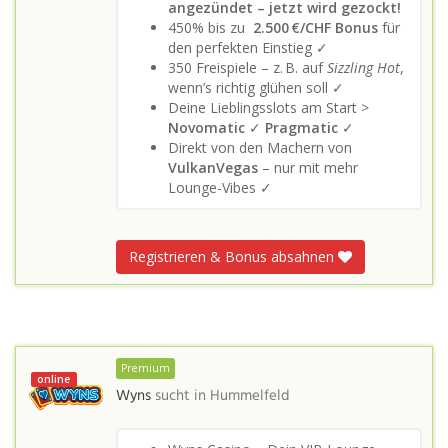
angezündet – jetzt wird gezockt!
450% bis zu
2.500 €/CHF Bonus
für
den perfekten Einstieg ✓
350 Freispiele – z. B. auf
Sizzling Hot
,
wenn’s richtig glühen soll ✓
Deine Lieblingsslots am Start >
Novomatic
✓
Pragmatic
✓
Direkt von den Machern von
VulkanVegas
– nur mit mehr
Lounge-Vibes ✓
Registrieren & Bonus absahnen
Premium
online
Wyns
sucht in
Hummelfeld