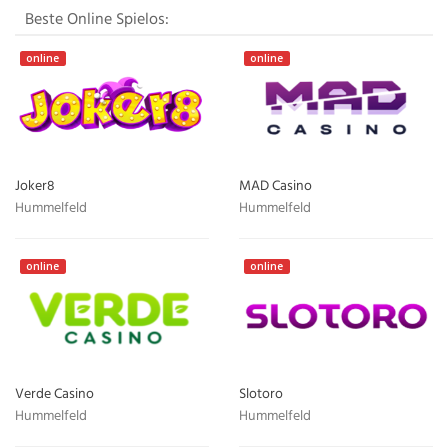
Beste Online Spielos:
online
online
Joker8
MAD Casino
Hummelfeld
Hummelfeld
online
online
Verde Casino
Slotoro
Hummelfeld
Hummelfeld