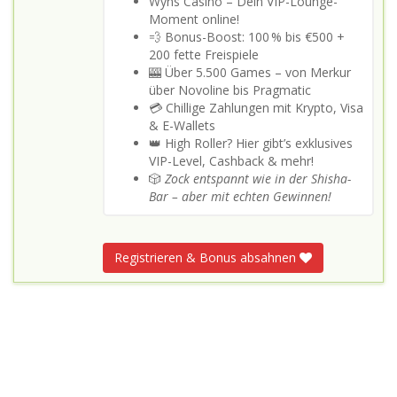
Wyns Casino – Dein VIP-Lounge-
Moment online!
💨 Bonus-Boost: 100 % bis €500 +
200 fette Freispiele
🎰 Über 5.500 Games – von Merkur
über Novoline bis Pragmatic
💳 Chillige Zahlungen mit Krypto, Visa
& E-Wallets
👑 High Roller? Hier gibt’s exklusives
VIP-Level, Cashback & mehr!
🎲
Zock entspannt wie in der Shisha-
Bar – aber mit echten Gewinnen!
Registrieren & Bonus absahnen