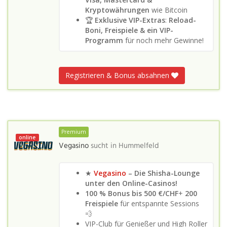
Kryptowährungen
wie Bitcoin
🏆
Exklusive VIP-Extras
:
Reload-
Boni, Freispiele & ein VIP-
Programm
für noch mehr Gewinne!
Registrieren & Bonus absahnen
Premium
online
Vegasino
sucht in
Hummelfeld
★
Vegasino
– Die Shisha-Lounge
unter den Online-Casinos!
100 % Bonus bis 500 €/CHF
+
200
Freispiele
für entspannte Sessions
💨
VIP-Club für Genießer und High Roller