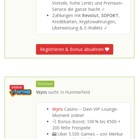
Vorteile, hohe Limits und Premium-
Service die ganze Nacht ✓
Zahlungen mit
Revolut
,
SOFORT
,
Kreditkarten, Kryptowährungen,
Überweisung & E-Wallets ✓
Registrieren & Bonus absahnen
Premium
online
Wyns
sucht in
Hummelfeld
Wyns
Casino – Dein VIP-Lounge-
Moment online!
💨 Bonus-Boost: 100 % bis €500 +
200 fette Freispiele
🎰 Über 5.500 Games – von Merkur