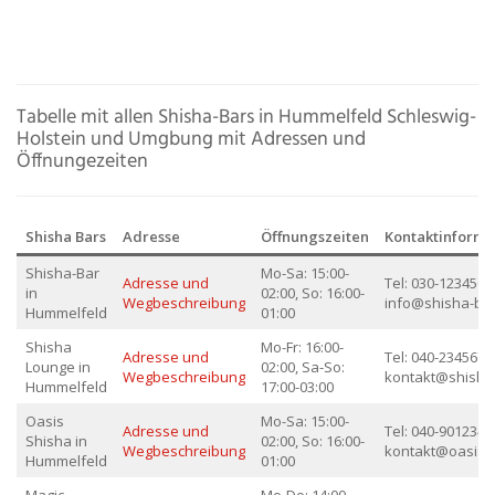
Tabelle mit allen Shisha-Bars in Hummelfeld Schleswig-
Holstein und Umgbung mit Adressen und
Öffnungezeiten
Shisha Bars
Adresse
Öffnungszeiten
Kontaktinforma
Shisha-Bar
Mo-Sa: 15:00-
Adresse und
Tel: 030-12345678
in
02:00, So: 16:00-
Wegbeschreibung
info@shisha-ba
Hummelfeld
01:00
Shisha
Mo-Fr: 16:00-
Adresse und
Tel: 040-23456789
Lounge in
02:00, Sa-So:
Wegbeschreibung
kontakt@shisha
Hummelfeld
17:00-03:00
Oasis
Mo-Sa: 15:00-
Adresse und
Tel: 040-90123456
Shisha in
02:00, So: 16:00-
Wegbeschreibung
kontakt@oasiss
Hummelfeld
01:00