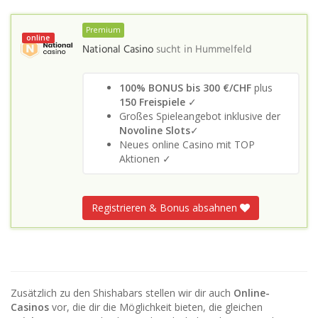
Premium
online
National Casino
sucht in
Hummelfeld
100% BONUS bis 300 €/CHF
plus
150 Freispiele
✓
Großes Spieleangebot inklusive der
Novoline Slots
✓
Neues online Casino mit TOP
Aktionen ✓
Registrieren & Bonus absahnen
Zusätzlich zu den Shishabars stellen wir dir auch
Online-
Casinos
vor, die dir die Möglichkeit bieten, die gleichen