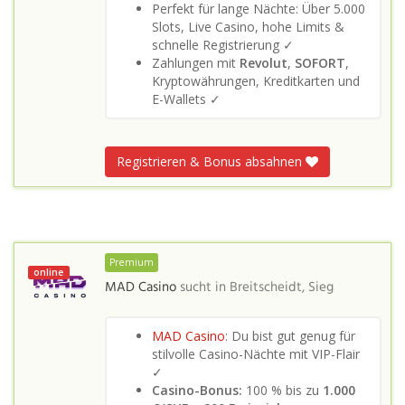
Perfekt für lange Nächte: Über 5.000
Slots, Live Casino, hohe Limits &
schnelle Registrierung ✓
Zahlungen mit
Revolut
,
SOFORT
,
Kryptowährungen, Kreditkarten und
E-Wallets ✓
Registrieren & Bonus absahnen
Premium
online
MAD Casino
sucht in
Breitscheidt, Sieg
MAD Casino
: Du bist gut genug für
stilvolle Casino-Nächte mit VIP-Flair
✓
Casino-Bonus:
100 % bis zu
1.000