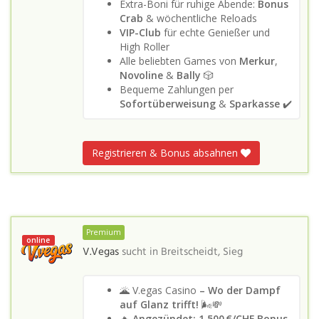
Extra-Boni für ruhige Abende:
Bonus
Crab
& wöchentliche Reloads
VIP-Club
für echte Genießer und
High Roller
Alle beliebten Games von
Merkur
,
Novoline
&
Bally
🎲
Bequeme Zahlungen per
Sofortüberweisung
&
Sparkasse
✔️
Registrieren & Bonus absahnen
Premium
online
V.Vegas
sucht in
Breitscheidt, Sieg
🌋 V.egas Casino
– Wo der Dampf
auf Glanz trifft!
🌬️💸
🔥
Angezündet: 1.500 €/CHF Bonus