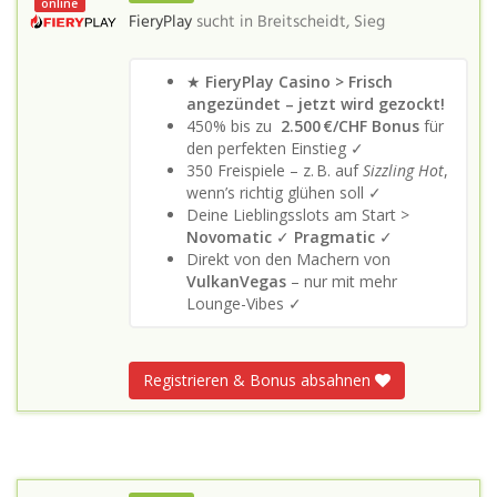
online
FieryPlay
sucht in
Breitscheidt, Sieg
★
FieryPlay Casino > Frisch
angezündet – jetzt wird gezockt!
450% bis zu
2.500 €/CHF Bonus
für
den perfekten Einstieg ✓
350 Freispiele – z. B. auf
Sizzling Hot
,
wenn’s richtig glühen soll ✓
Deine Lieblingsslots am Start >
Novomatic
✓
Pragmatic
✓
Direkt von den Machern von
VulkanVegas
– nur mit mehr
Lounge-Vibes ✓
Registrieren & Bonus absahnen