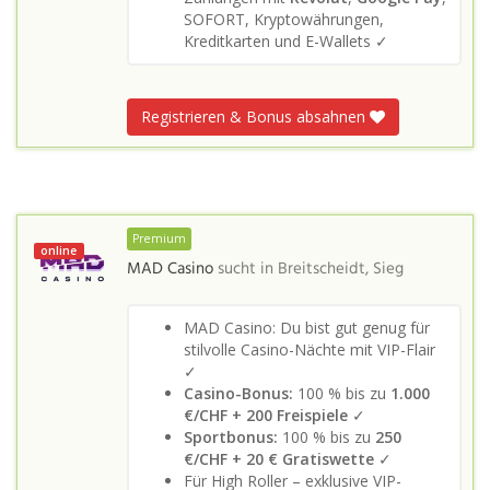
SOFORT, Kryptowährungen,
Kreditkarten und E-Wallets ✓
Registrieren & Bonus absahnen
Premium
online
MAD Casino
sucht in
Breitscheidt, Sieg
MAD Casino: Du bist gut genug für
stilvolle Casino-Nächte mit VIP-Flair
✓
Casino-Bonus:
100 % bis zu
1.000
€/CHF + 200 Freispiele
✓
Sportbonus:
100 % bis zu
250
€/CHF + 20 € Gratiswette
✓
Für High Roller – exklusive VIP-