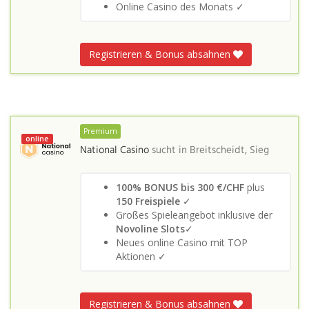
Online Casino des Monats ✓
Registrieren & Bonus absahnen
Premium
online
National Casino
sucht in
Breitscheidt, Sieg
100% BONUS bis 300 €/CHF
plus
150 Freispiele
✓
Großes Spieleangebot inklusive der
Novoline Slots
✓
Neues online Casino mit TOP
Aktionen ✓
Registrieren & Bonus absahnen