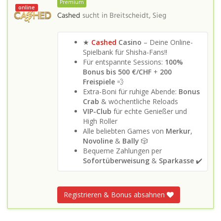
Premium
online
Cashed
sucht in
Breitscheidt, Sieg
★
Cashed
Casino
– Deine Online-
Spielbank für Shisha-Fans!!
Für entspannte Sessions:
100%
Bonus bis 500 €/CHF
+
200
Freispiele
💨
Extra-Boni für ruhige Abende:
Bonus
Crab
& wöchentliche Reloads
VIP-Club
für echte Genießer und
High Roller
Alle beliebten Games von
Merkur
,
Novoline
&
Bally
🎲
Bequeme Zahlungen per
Sofortüberweisung
&
Sparkasse
✔️
Registrieren & Bonus absahnen