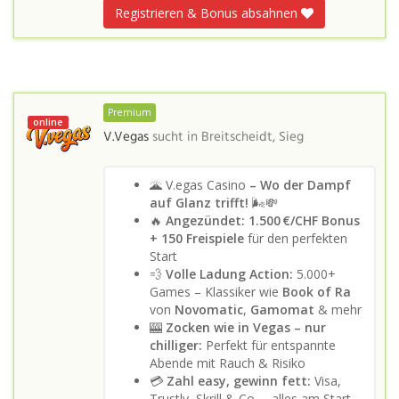
Registrieren & Bonus absahnen
Premium
online
V.Vegas
sucht in
Breitscheidt, Sieg
🌋 V.egas Casino
– Wo der Dampf
auf Glanz trifft!
🌬️💸
🔥
Angezündet: 1.500 €/CHF Bonus
+ 150 Freispiele
für den perfekten
Start
💨
Volle Ladung Action:
5.000+
Games – Klassiker wie
Book of Ra
von
Novomatic
,
Gamomat
& mehr
🎰
Zocken wie in Vegas – nur
chilliger:
Perfekt für entspannte
Abende mit Rauch & Risiko
💳
Zahl easy, gewinn fett:
Visa,
Trustly, Skrill & Co. – alles am Start