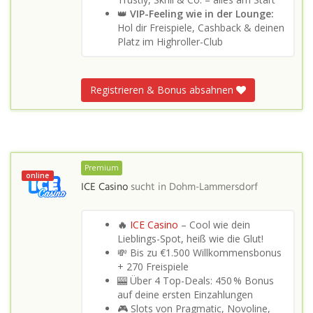
👑
VIP-Feeling wie in der Lounge:
Hol dir Freispiele, Cashback & deinen
Platz im Highroller-Club
Registrieren & Bonus absahnen
Premium
online
ICE Casino
sucht in
Dohm-Lammersdorf
🔥
ICE Casino
– Cool wie dein
Lieblings-Spot, heiß wie die Glut!
💸 Bis zu €1.500 Willkommensbonus
+ 270 Freispiele
🎰 Über 4 Top-Deals: 450 % Bonus
auf deine ersten Einzahlungen
🎮 Slots von Pragmatic, Novoline,