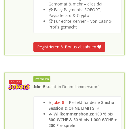
Gamomat & mehr – alles da!
💳 Easy Payments: SOFORT,
Paysafecard & Crypto
🏆 Für echte Kenner – von Casino-
Profis gemacht
Registrieren & Bonus absahnen
Premium
online
Joker8
sucht in
Dohm-Lammersdorf
⭐
Joker8
–
Perfekt für deine
Shisha-
Session & OHNE LIMITS!
⭐
🔥
Willkommensbonus
: 100 % bis
500 €/CHF
& 50 % bis
1.000 €/CHF
+
200 Freispiele