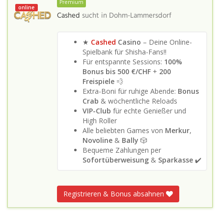
Premium
online
Cashed
sucht in
Dohm-Lammersdorf
★
Cashed
Casino
– Deine Online-
Spielbank für Shisha-Fans!!
Für entspannte Sessions:
100%
Bonus bis 500 €/CHF
+
200
Freispiele
💨
Extra-Boni für ruhige Abende:
Bonus
Crab
& wöchentliche Reloads
VIP-Club
für echte Genießer und
High Roller
Alle beliebten Games von
Merkur
,
Novoline
&
Bally
🎲
Bequeme Zahlungen per
Sofortüberweisung
&
Sparkasse
✔️
Registrieren & Bonus absahnen