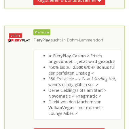
Registrieren & Bonus absahnen
Premium
online
FieryPlay
sucht in
Dohm-Lammersdorf
★
FieryPlay Casino > Frisch
angezündet – jetzt wird gezockt!
450% bis zu
2.500 €/CHF Bonus
für
den perfekten Einstieg ✓
350 Freispiele – z. B. auf
Sizzling Hot
,
wenn’s richtig glühen soll ✓
Deine Lieblingsslots am Start >
Novomatic
✓
Pragmatic
✓
Direkt von den Machern von
VulkanVegas
– nur mit mehr
Lounge-Vibes ✓