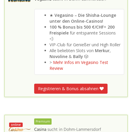
★
Vegasino – Die Shisha-Lounge
unter den Online-Casinos!
100 % Bonus bis 500 €/CHF
+
200
Freispiele
für entspannte Sessions
💨
VIP-Club für Genießer und High Roller
Alle beliebten Slots von
Merkur
,
Novoline
&
Bally
🎲
>
Mehr Infos im Vegasino Test
Review
Registrieren & Bonus absahnen
Premium
online
Casina
sucht in
Dohm-Lammersdorf