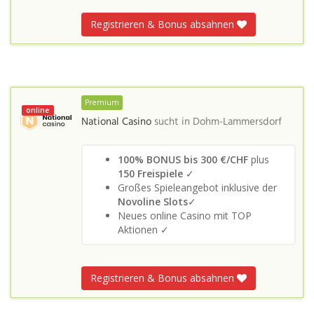
Registrieren & Bonus absahnen
Premium
online
National Casino
sucht in
Dohm-Lammersdorf
100% BONUS bis 300 €/CHF
plus
150 Freispiele
✓
Großes Spieleangebot inklusive der
Novoline Slots
✓
Neues online Casino mit TOP
Aktionen ✓
Registrieren & Bonus absahnen