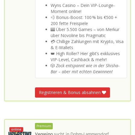
Wyns Casino – Dein VIP-Lounge-
Moment online!
💨 Bonus-Boost: 100 % bis €500 +
200 fette Freispiele
🎰 Über 5.500 Games – von Merkur
über Novoline bis Pragmatic
💳 Chillige Zahlungen mit Krypto, Visa
& E-Wallets
👑 High Roller? Hier gibt’s exklusives
VIP-Level, Cashback & mehr!
🎲
Zock entspannt wie in der Shisha-
Bar – aber mit echten Gewinnen!
Registrieren & Bonus absahnen
Premium
online
Vegasino
sucht in
Dohm-Lammersdorf