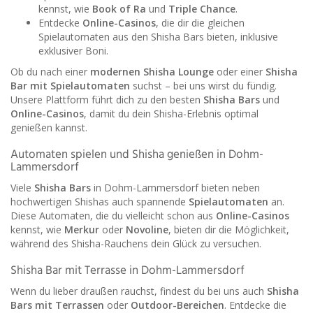
kennst, wie
Book of Ra
und
Triple Chance
.
Entdecke
Online-Casinos
, die dir die gleichen
Spielautomaten aus den Shisha Bars bieten, inklusive
exklusiver Boni.
Ob du nach einer
modernen Shisha Lounge
oder einer
Shisha
Bar mit Spielautomaten
suchst – bei uns wirst du fündig.
Unsere Plattform führt dich zu den besten
Shisha Bars
und
Online-Casinos
, damit du dein Shisha-Erlebnis optimal
genießen kannst.
Automaten spielen und Shisha genießen in Dohm-
Lammersdorf
Viele
Shisha Bars
in Dohm-Lammersdorf bieten neben
hochwertigen Shishas auch spannende
Spielautomaten
an.
Diese Automaten, die du vielleicht schon aus
Online-Casinos
kennst, wie
Merkur
oder
Novoline
, bieten dir die Möglichkeit,
während des Shisha-Rauchens dein Glück zu versuchen.
Shisha Bar mit Terrasse in Dohm-Lammersdorf
Wenn du lieber draußen rauchst, findest du bei uns auch
Shisha
Bars mit Terrassen
oder
Outdoor-Bereichen
. Entdecke die