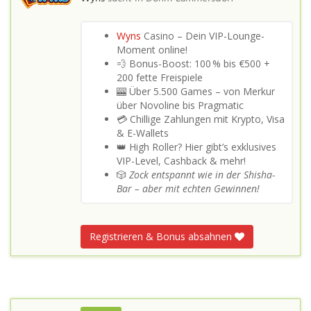
Wyns
Casino – Dein VIP-Lounge-
Moment online!
💨 Bonus-Boost: 100 % bis €500 +
200 fette Freispiele
🎰 Über 5.500 Games – von Merkur
über Novoline bis Pragmatic
💳 Chillige Zahlungen mit Krypto, Visa
& E-Wallets
👑 High Roller? Hier gibt’s exklusives
VIP-Level, Cashback & mehr!
🎲
Zock entspannt wie in der Shisha-
Bar – aber mit echten Gewinnen!
Registrieren & Bonus absahnen