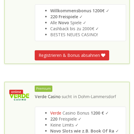
Willkommensbonus 1200€
✓
220 Freispiele
✓
Alle
Novo
Spiele ✓
Cashback bis zu 2000€ ✓
BESTES NEUES CASINO!
Registrieren & Bonus absahnen
Premium
online
Verde Casino
sucht in
Dohm-Lammersdorf
Verde
Casino Bonus
1200 €
✓
220
Freispiele ✓
Keine Limits ✓
Novo Slots wie z.B. Book Of Ra
✓