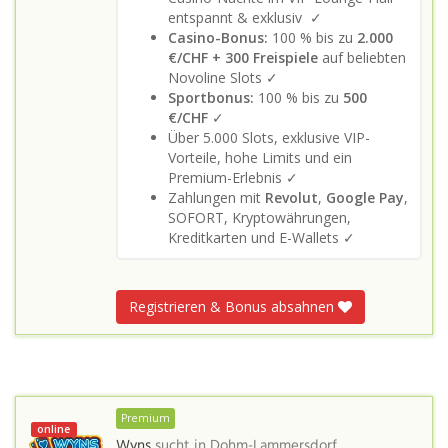
entspannt & exklusiv ✓
Casino-Bonus:
100 % bis zu
2.000
€/CHF + 300 Freispiele
auf beliebten
Novoline Slots ✓
Sportbonus:
100 % bis zu
500
€/CHF
✓
Über 5.000 Slots, exklusive VIP-
Vorteile, hohe Limits und ein
Premium-Erlebnis ✓
Zahlungen mit
Revolut
,
Google Pay
,
SOFORT, Kryptowährungen,
Kreditkarten und E-Wallets ✓
Registrieren & Bonus absahnen
Premium
online
Wyns
sucht in
Dohm-Lammersdorf