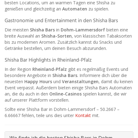
besten Locations, um an warmen Tagen eine Shisha zu
genießen und gleichzeitig an
Automaten
zu spielen.
Gastronomie und Entertainment in den Shisha Bars
Die meisten
Shisha Bars
in
Dohm-Lammersdorf
bieten eine
breite Auswahl an
Shisha-Sorten
, von klassischen Tabaksorten
bis zu modernen Aromen. Zusätzlich kannst du Snacks und
Getränke bestellen, um deinen Besuch abzurunden.
Shisha Bar Highlights in Rheinland-Pfalz
In der Region
Rheinland-Pfalz
gibt es regelmäßig Events und
besondere Angebote in
Shisha Bars
. Informiere dich über die
neuesten
Happy Hours
und
Veranstaltungen
, damit du keinen
Event verpasst. Außerdem bieten einige Shisha Bars Automaten
an, die du auch in den
Online-Casinos
spielen kannst, die wir
auf unserer Plattform vorstellen.
Sollte eine Shisha Bar in Dohm-Lammersdorf – 50.2667 –
6.66667 fehlen, teile uns dies unter
Kontakt
mit.