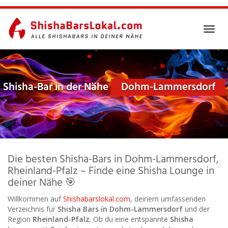
Skip
to
main
Toggl
content
navig
Shisha-Bar in der Nähe
Dohm-Lammersdorf
Die besten Shisha-Bars in Dohm-Lammersdorf,
Rheinland-Pfalz – Finde eine Shisha Lounge in
deiner Nähe 🎯
Willkommen auf
Shishabarslokal.com
, deinem umfassenden
Verzeichnis für
Shisha Bars in Dohm-Lammersdorf
und der
Region
Rheinland-Pfalz
. Ob du eine entspannte
Shisha