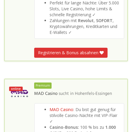
Perfekt für lange Nächte: Über 5.000
Slots, Live Casino, hohe Limits &
schnelle Registrierung ✓
Zahlungen mit
Revolut
,
SOFORT
,
Kryptowährungen, Kreditkarten und
E-Wallets ✓
Registrieren & Bonus absahnen
Premium
online
MAD Casino
sucht in
Hohenfels-Essingen
MAD Casino
: Du bist gut genug für
stilvolle Casino-Nächte mit VIP-Flair
✓
Casino-Bonus:
100 % bis zu
1.000