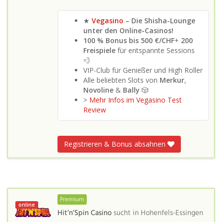
★
Vegasino
– Die Shisha-Lounge
unter den Online-Casinos!
100 % Bonus bis 500 €/CHF
+
200
Freispiele
für entspannte Sessions
💨
VIP-Club für Genießer und High Roller
Alle beliebten Slots von
Merkur
,
Novoline
&
Bally
🎲
>
Mehr Infos im Vegasino Test
Review
Registrieren & Bonus absahnen
Premium
online
Hit’n’Spin Casino
sucht in
Hohenfels-Essingen