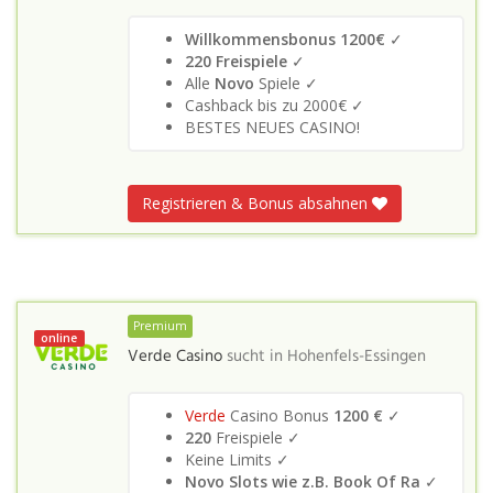
Willkommensbonus 1200€
✓
220 Freispiele
✓
Alle
Novo
Spiele ✓
Cashback bis zu 2000€ ✓
BESTES NEUES CASINO!
Registrieren & Bonus absahnen
Premium
online
Verde Casino
sucht in
Hohenfels-Essingen
Verde
Casino Bonus
1200 €
✓
220
Freispiele ✓
Keine Limits ✓
Novo Slots wie z.B. Book Of Ra
✓